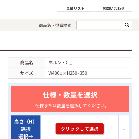
見積リスト
お問い合わせ
商品名・型番検索
商品名
ホルン・C _
サイズ
W400φ×H250~350
仕様・数量を選択
仕様または数量を選択してください。
高さ（H）
-
選択
クリックして選択
選択→