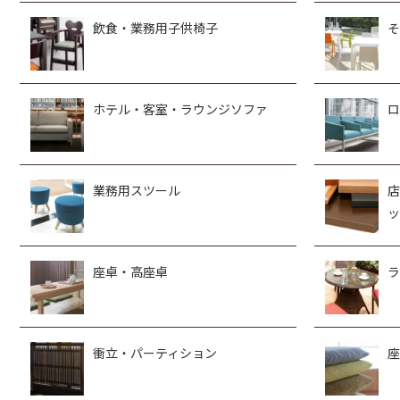
飲食・業務用子供椅子
そ
ホテル・客室・ラウンジソファ
ロ
業務用スツール
店
ッ
座卓・高座卓
ラ
衝立・パーティション
座