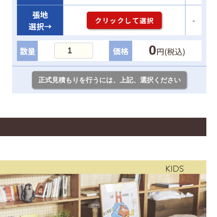
張地
-
クリックして選択
選択→
0
数量
価格
円(税込)