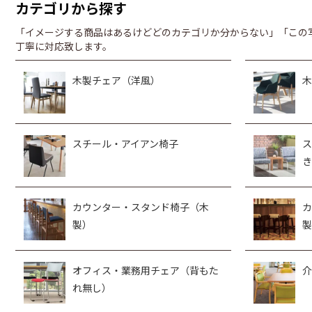
カテゴリから探す
「イメージする商品はあるけどどのカテゴリか分からない」「この
丁寧に対応致します。
木製チェア（洋風）
木
スチール・アイアン椅子
ス
き
カウンター・スタンド椅子（木
カ
製）
製
オフィス・業務用チェア（背もた
介
れ無し）