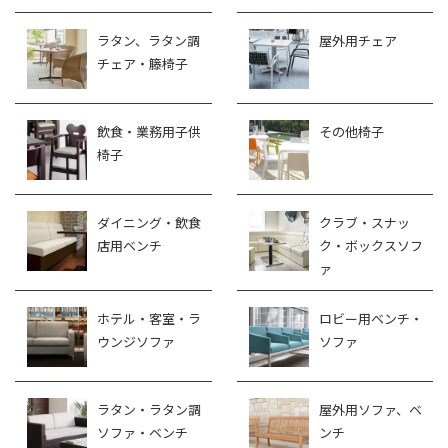
ラタン、ラタン調
屋外用チェア
チェア・籐椅子
飲食・業務用子供
その他椅子
椅子
ダイニング・飲食
クラブ・スナッ
店用ベンチ
ク・ボックスソフ
ァ
ホテル・客室・ラ
ロビー用ベンチ・
ウンジソファ
ソファ
ラタン・ラタン調
屋外用ソファ、ベ
ソファ・ベンチ
ンチ