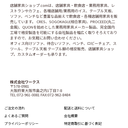
店舗家具ショップ.comは、店舗家具・飲食店・業務用家具、レ
ストランやカフェ、各種店舗用/業務用のイス、テーブル天板、
ソファ、ベンチなど豊富な品揃えで飲食店・各種店舗用家具を販
売しています。 CRES、SOGOKAGU(相合家具)、PROCEED(丸二
金属)、QUONを始めとした業務用家具メーカー製品、完全国内
工場で格安製造を可能にする自社製品を幅広く取りそろえており
ますので、お気軽にお問い合わせください。
オフィス向けソファ、待合いソファ、ベンチ、ロビーチェア、ス
ツール、テーブル天板 テーブル脚の格安販売、店舗家具ショッ
プ。カスタムオーダーも承ります。
株式会社ワークス
〒578-0981
大阪府東大阪市島之内1丁目7-8
TEL:072-961-0081 FAX:072-962-8484
ご注文の流れ
配送と送料について
よくあるご質問
会社概要
プライバシーポリシー
特定商取引に基づく表記