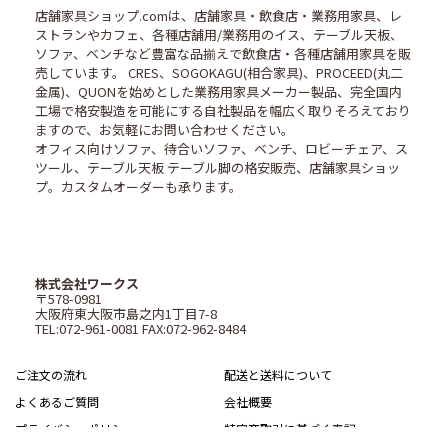
店舗家具ショップ.comは、店舗家具・飲食店・業務用家具、レ
ストランやカフェ、各種店舗用/業務用のイス、テーブル天板、
ソファ、ベンチなど豊富な品揃えで飲食店・各種店舗用家具を販
売しています。 CRES、SOGOKAGU(相合家具)、PROCEED(丸二
金属)、QUONを始めとした業務用家具メーカー製品、完全国内
工場で格安製造を可能にする自社製品を幅広く取りそろえており
ますので、お気軽にお問い合わせください。
オフィス向けソファ、待合いソファ、ベンチ、ロビーチェア、ス
ツール、テーブル天板 テーブル脚の格安販売、店舗家具ショッ
プ。カスタムオーダーも承ります。
株式会社ワークス
〒578-0981
大阪府東大阪市島之内1丁目7-8
TEL:072-961-0081 FAX:072-962-8484
ご注文の流れ
配送と送料について
よくあるご質問
会社概要
プライバシーポリシー
特定商取引に基づく表記