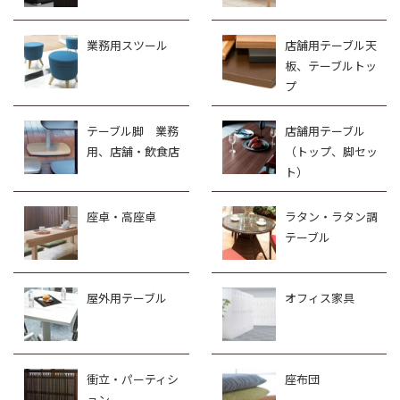
業務用スツール
店舗用テーブル天
板、テーブルトッ
プ
テーブル脚 業務
店舗用テーブル
用、店舗・飲食店
（トップ、脚セッ
ト）
座卓・高座卓
ラタン・ラタン調
テーブル
屋外用テーブル
オフィス家具
衝立・パーティシ
座布団
ョン