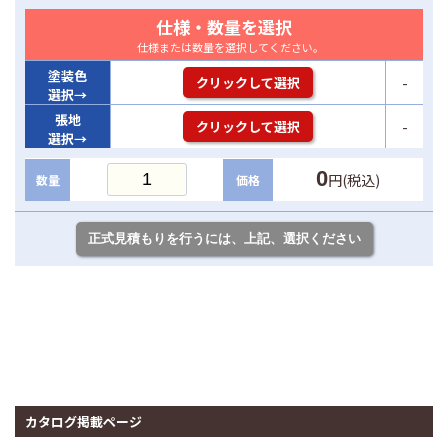
仕様・数量を選択
仕様または数量を選択してください。
塗装色
-
クリックして選択
選択→
張地
-
クリックして選択
選択→
0
円(税込)
数量
価格
カタログ掲載ページ