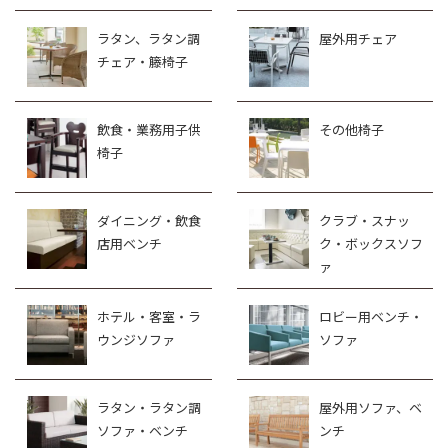
ラタン、ラタン調
屋外用チェア
チェア・籐椅子
飲食・業務用子供
その他椅子
椅子
ダイニング・飲食
クラブ・スナッ
店用ベンチ
ク・ボックスソフ
ァ
ホテル・客室・ラ
ロビー用ベンチ・
ウンジソファ
ソファ
ラタン・ラタン調
屋外用ソファ、ベ
ソファ・ベンチ
ンチ