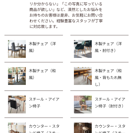
リか分からない」「この写真に写っている
商品が欲しい」など、漠然としたお悩みを
お持ちのお客様は是非、お気軽にお問い合
わせください。経験豊富なスタッフが丁寧
に対応致します。
木製チェア（洋
木製チェア（洋
風）
風・肘付き）
木製チェア（和
木製チェア（和
風）
風・背もたれ無
し）
スチール・アイア
スチール・アイア
ン椅子
ン椅子（肘付き）
カウンター・スタ
カウンター・スタ
ンド椅子（スチー
ンド椅子（スチー