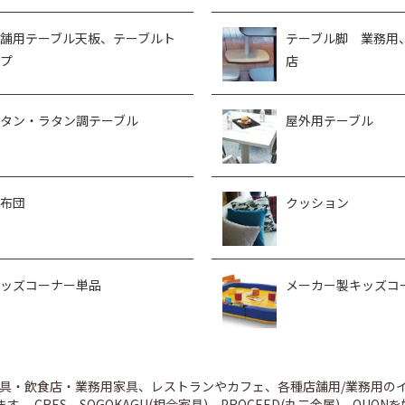
舗用テーブル天板、テーブルト
テーブル脚 業務用
プ
店
タン・ラタン調テーブル
屋外用テーブル
布団
クッション
ッズコーナー単品
メーカー製キッズコ
舗家具・飲食店・業務用家具、レストランやカフェ、各種店舗用/業務用
。 CRES、SOGOKAGU(相合家具)、PROCEED(丸二金属)、Q