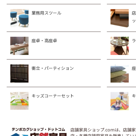
業務用スツール
店
ッ
座卓・高座卓
ラ
衝立・パーティション
座
キッズコーナーセット
キ
店舗家具ショップ.comは、店
店・各種店舗用家具を販売しています