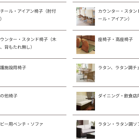
チール・アイアン椅子（肘付
カウンター・スタン
）
ール・アイアン）
ウンター・スタンド椅子（木
座椅子・高座椅子
、背もたれ無し）
護施設用椅子
ラタン、ラタン調チ
の他椅子
ダイニング・飲食店
ビー用ベンチ・ソファ
ラタン・ラタン調ソ