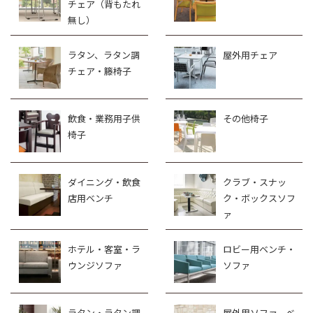
チェア（背もたれ
無し）
ラタン、ラタン調
屋外用チェア
チェア・籐椅子
飲食・業務用子供
その他椅子
椅子
ダイニング・飲食
クラブ・スナッ
店用ベンチ
ク・ボックスソフ
ァ
ホテル・客室・ラ
ロビー用ベンチ・
ウンジソファ
ソファ
ラタン・ラタン調
屋外用ソファ、ベ