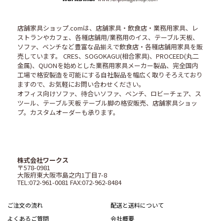
店舗家具ショップ.comは、店舗家具・飲食店・業務用家具、レ
ストランやカフェ、各種店舗用/業務用のイス、テーブル天板、
ソファ、ベンチなど豊富な品揃えで飲食店・各種店舗用家具を販
売しています。 CRES、SOGOKAGU(相合家具)、PROCEED(丸二
金属)、QUONを始めとした業務用家具メーカー製品、完全国内
工場で格安製造を可能にする自社製品を幅広く取りそろえており
ますので、お気軽にお問い合わせください。
オフィス向けソファ、待合いソファ、ベンチ、ロビーチェア、ス
ツール、テーブル天板 テーブル脚の格安販売、店舗家具ショッ
プ。カスタムオーダーも承ります。
株式会社ワークス
〒578-0981
大阪府東大阪市島之内1丁目7-8
TEL:072-961-0081 FAX:072-962-8484
ご注文の流れ
配送と送料について
よくあるご質問
会社概要