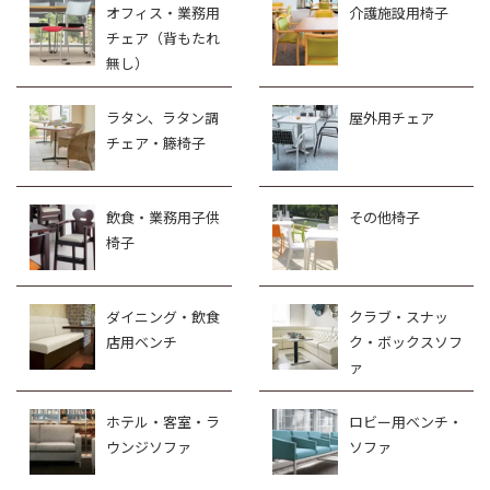
オフィス・業務用
介護施設用椅子
チェア（背もたれ
無し）
ラタン、ラタン調
屋外用チェア
チェア・籐椅子
飲食・業務用子供
その他椅子
椅子
ダイニング・飲食
クラブ・スナッ
店用ベンチ
ク・ボックスソフ
ァ
ホテル・客室・ラ
ロビー用ベンチ・
ウンジソファ
ソファ