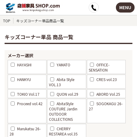
MENU
TOP
キッズコーナー単品商品一覧
キッズコーナー単品 商品一覧
メーカー選択
HAYASHI
YAMATO
OFFICE-
SENSATION
HANKYU
Abita Style
CRES vol.23
VOL.13
TOKIO Vol.17
QUON vol.29
ABORD Vol.25
Proceed vol.42
AbitaStyle
SOGOKAGU 26-
COUTURE Jardin
27
OUTDOOR
COLLECTIONS
Marukatsu 26-
CHERRY
28
RESTAREA vol.35