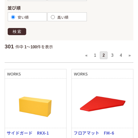
並び順
安い順
高い順
検索
301
件中
～
件を表示
1
100
«
1
2
3
4
»
WORKS
WORKS
サイドガード RKX-1
フロアマット FM-6