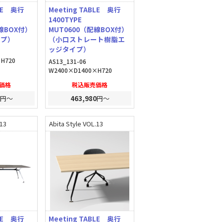
BLE 奥行
Meeting TABLE 奥行
1400TYPE
線BOX付）
MUT0600（配線BOX付）
イプ）
（小口ストレート樹脂エ
ッジタイプ）
H720
AS13_131-06
W2400×D1400×H720
価格
税込販売価格
円～
463,980
円～
.13
Abita Style VOL.13
BLE 奥行
Meeting TABLE 奥行