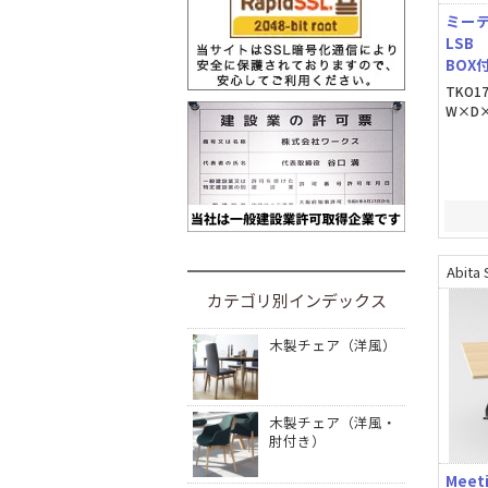
ミー
LSB
BOX
TKO17
W×D×
Abita 
カテゴリ別インデックス
木製チェア（洋風）
木製チェア（洋風・
肘付き）
Meet