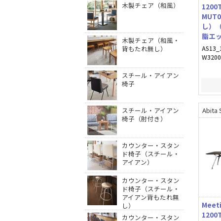
木製チェア（和風）
120
MUT
し）
脂エ
木製チェア（和風・
背もたれ無し）
AS13_
W320
スチール・アイアン
椅子
スチール・アイアン
Abita 
椅子（肘付き）
カウンター・スタン
ド椅子（スチール・
アイアン）
カウンター・スタン
ド椅子（スチール・
アイアン背もたれ無
Meet
し）
120
カウンター・スタン