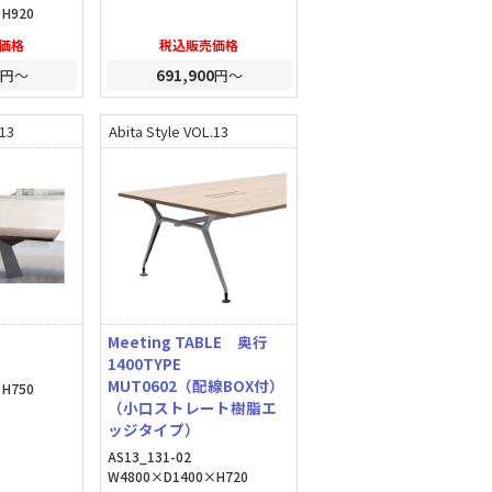
H920
価格
税込販売価格
円～
691,900
円～
.13
Abita Style VOL.13
Meeting TABLE 奥行
1400TYPE
MUT0602（配線BOX付）
H750
（小口ストレート樹脂エ
ッジタイプ）
AS13_131-02
W4800×D1400×H720