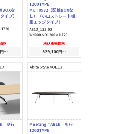
1200TYPE
線BOXな
MUT0582（配線BOXな
底タイプ）
し）（小口ストレート樹
脂エッジタイプ）
H720
AS13_133-03
W4000×D1200×H720
価格
税込販売価格
円～
529,100
円～
.13
Abita Style VOL.13
BLE 奥行
Meeting TABLE 奥行
1200TYPE