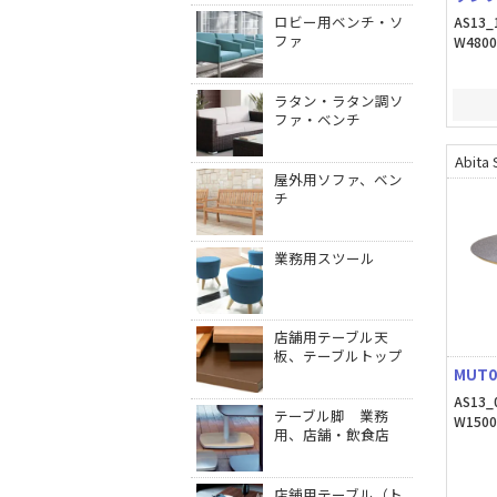
ロビー用ベンチ・ソ
AS13_
ファ
W480
ラタン・ラタン調ソ
ファ・ベンチ
Abita 
屋外用ソファ、ベン
チ
業務用スツール
店舗用テーブル天
板、テーブルトップ
MUT0
AS13_
テーブル脚 業務
W150
用、店舗・飲食店
店舗用テーブル（ト