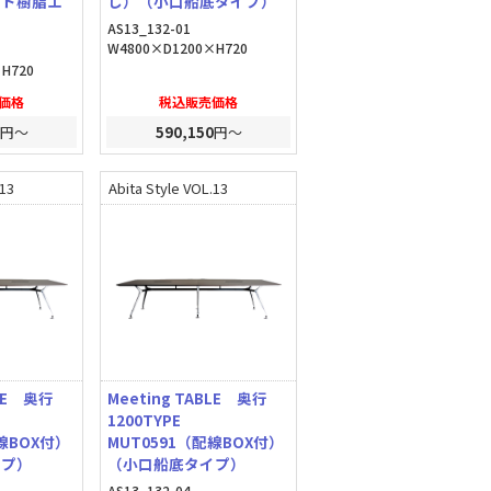
ート樹脂エ
し）（小口船底タイプ）
AS13_132-01
W4800×D1200×H720
H720
価格
税込販売価格
円～
590,150
円～
.13
Abita Style VOL.13
BLE 奥行
Meeting TABLE 奥行
1200TYPE
線BOX付）
MUT0591（配線BOX付）
イプ）
（小口船底タイプ）
AS13_132-04