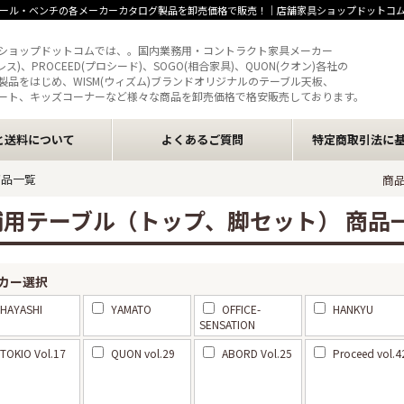
ール・ベンチの各メーカーカタログ製品を卸売価格で販売！｜店舗家具ショップドットコ
ショップドットコムでは、。国内業務用・コントラクト家具メーカー
クレス)、PROCEED(プロシード)、SOGO(相合家具)、QUON(クオン)各社の
製品をはじめ、WISM(ウィズム)ブランドオリジナルのテーブル天板、
ート、キッズコーナーなど様々な商品を卸売価格で格安販売しております。
と送料について
よくあるご質問
特定商取引法に
商品一覧
商
舗用テーブル（トップ、脚セット） 商品
カー選択
HAYASHI
YAMATO
OFFICE-
HANKYU
SENSATION
TOKIO Vol.17
QUON vol.29
ABORD Vol.25
Proceed vol.4