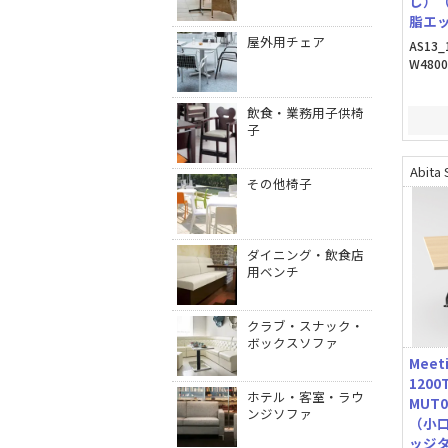
し）
脂エ
屋外用チェア
AS13_
W480
飲食・業務用子供椅
子
Abita 
その他椅子
ダイニング・飲食店
用ベンチ
クラブ・スナック・
ボックスソファ
Meet
120
ホテル・客室・ラウ
MUT
ンジソファ
（小
ッジ