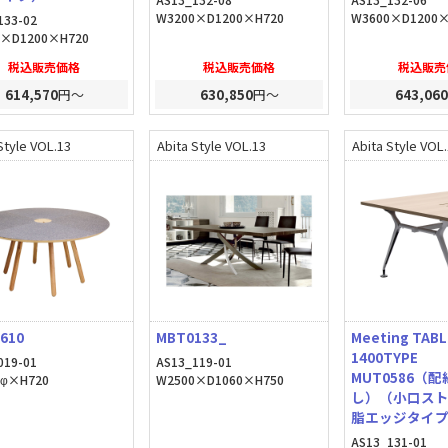
W3200×D1200×H720
W3600×D1200×
133-02
0×D1200×H720
税込販売価格
税込販売価格
税込販売
614,570
円～
630,850
円～
643,060
Style VOL.13
Abita Style VOL.13
Abita Style VOL
610
MBT0133_
Meeting TA
1400TYPE
019-01
AS13_119-01
MUT0586（配
0φ×H720
W2500×D1060×H750
し）（小口ス
脂エッジタイ
AS13_131-01