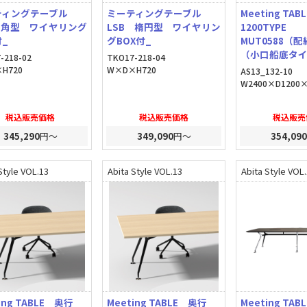
ティングテーブル
ミーティングテーブル
Meeting TA
 角型 ワイヤリング
LSB 楕円型 ワイヤリン
1200TYPE
付_
グBOX付_
MUT0588（配
（小口船底タ
-218-02
TKO17-218-04
H720
W×D×H720
AS13_132-10
W2400×D1200×
税込販売価格
税込販売価格
税込販売
345,290
円～
349,090
円～
354,090
Style VOL.13
Abita Style VOL.13
Abita Style VOL
ing TABLE 奥行
Meeting TABLE 奥行
Meeting TA