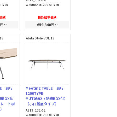
H720
W4000×D1200×H720
価格
税込販売価格
円～
659,340
円～
.13
Abita Style VOL.13
BLE 奥行
Meeting TABLE 奥行
1200TYPE
線BOXな
MUT0592（配線BOX付）
トレート樹
（小口船底タイプ）
プ）
AS13_132-02
W4800×D1200×H720