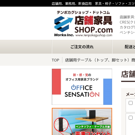
店舗用、業務用、飲食店用 家具・椅子・ソファ・スツ
店舗家具
CRES(
カタログ
ベンチシ
ご注文の流れ
配送
TOP
店舗用テーブル（トップ、脚セット）
店
メー