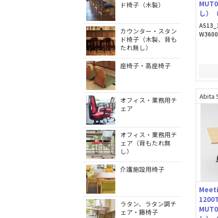
MUT
ド椅子（木製）
し）
AS13_
カウンター・スタン
W360
ド椅子（木製、背も
たれ無し）
座椅子・高座椅子
Abita 
オフィス・業務用チ
ェア
オフィス・業務用チ
ェア（背もたれ無
し）
介護施設用椅子
Meet
120
ラタン、ラタン調チ
MUT
ェア・籐椅子