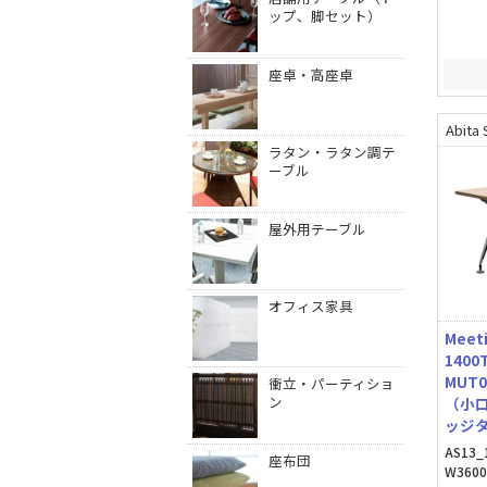
ップ、脚セット）
座卓・高座卓
Abita 
ラタン・ラタン調テ
ーブル
屋外用テーブル
オフィス家具
Meet
140
MUT
衝立・パーティショ
ン
（小
ッジ
AS13_
座布団
W360