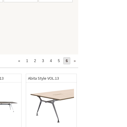
«
1
2
3
4
5
6
»
.13
Abita Style VOL.13