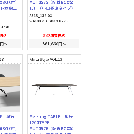
線BOX付）
MUT0575（配線BOXな
ート樹脂エ
し）（小口船底タイプ）
AS13_132-03
W4000×D1200×H720
H720
価格
税込販売価格
円～
561,660
円～
.13
Abita Style VOL.13
BLE 奥行
Meeting TABLE 奥行
1200TYPE
線BOX付）
MUT0576（配線BOXな