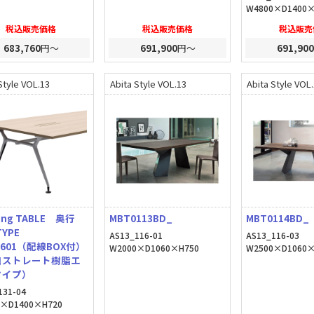
W4800×D1400×
税込販売価格
税込販売価格
税込販売
683,760
円～
691,900
円～
691,900
Style VOL.13
Abita Style VOL.13
Abita Style VOL
ing TABLE 奥行
MBT0113BD_
MBT0114BD_
0TYPE
AS13_116-01
AS13_116-03
0601（配線BOX付）
W2000×D1060×H750
W2500×D1060×
口ストレート樹脂エ
タイプ）
131-04
0×D1400×H720