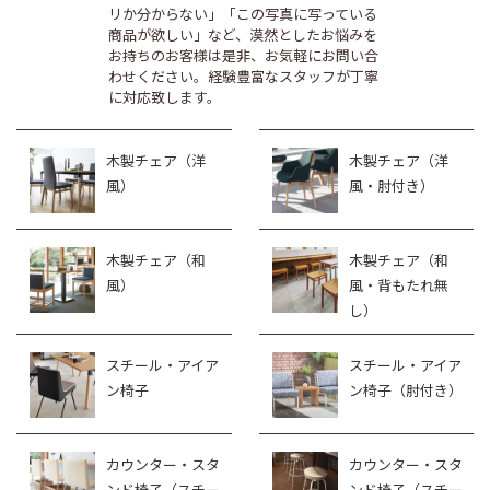
リか分からない」「この写真に写っている
商品が欲しい」など、漠然としたお悩みを
お持ちのお客様は是非、お気軽にお問い合
わせください。経験豊富なスタッフが丁寧
に対応致します。
木製チェア（洋
木製チェア（洋
風）
風・肘付き）
木製チェア（和
木製チェア（和
風）
風・背もたれ無
し）
スチール・アイア
スチール・アイア
ン椅子
ン椅子（肘付き）
カウンター・スタ
カウンター・スタ
ンド椅子（スチー
ンド椅子（スチー