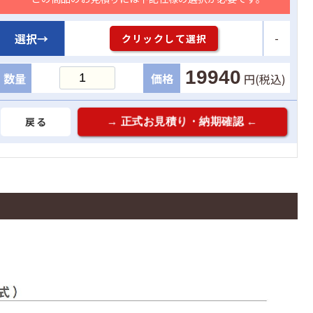
-
選択→
クリックして選択
19940
数量
価格
円(税込)
戻る