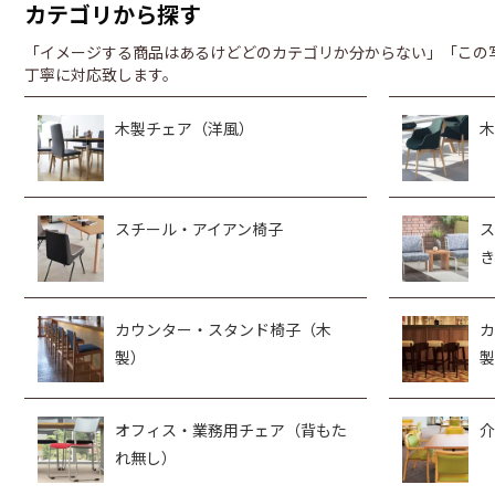
カテゴリから探す
「イメージする商品はあるけどどのカテゴリか分からない」「この
丁寧に対応致します。
木製チェア（洋風）
木
スチール・アイアン椅子
ス
き
カウンター・スタンド椅子（木
カ
製）
製
オフィス・業務用チェア（背もた
介
れ無し）