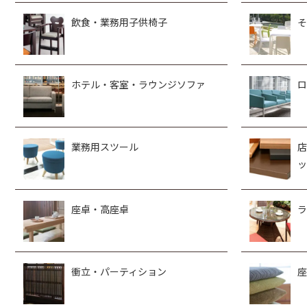
飲食・業務用子供椅子
そ
ホテル・客室・ラウンジソファ
ロ
業務用スツール
店
ッ
座卓・高座卓
ラ
衝立・パーティション
座