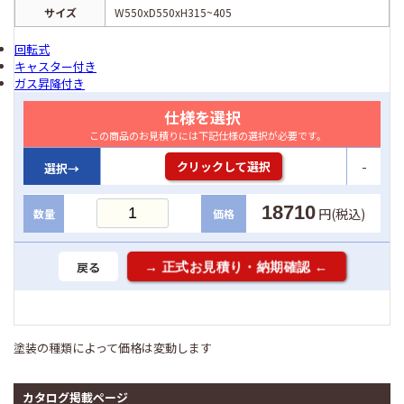
サイズ
W550xD550xH315~405
回転式
キャスター付き
ガス昇降付き
仕様を選択
この商品のお見積りには下記仕様の選択が必要です。
-
クリックして選択
選択→
18710
円(税込)
数量
価格
戻る
塗装の種類によって価格は変動します
カタログ掲載ページ