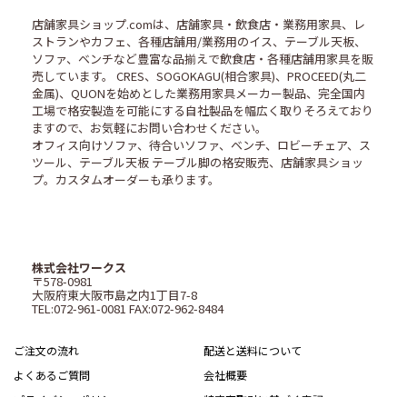
店舗家具ショップ.comは、店舗家具・飲食店・業務用家具、レ
ストランやカフェ、各種店舗用/業務用のイス、テーブル天板、
ソファ、ベンチなど豊富な品揃えで飲食店・各種店舗用家具を販
売しています。 CRES、SOGOKAGU(相合家具)、PROCEED(丸二
金属)、QUONを始めとした業務用家具メーカー製品、完全国内
工場で格安製造を可能にする自社製品を幅広く取りそろえており
ますので、お気軽にお問い合わせください。
オフィス向けソファ、待合いソファ、ベンチ、ロビーチェア、ス
ツール、テーブル天板 テーブル脚の格安販売、店舗家具ショッ
プ。カスタムオーダーも承ります。
株式会社ワークス
〒578-0981
大阪府東大阪市島之内1丁目7-8
TEL:072-961-0081 FAX:072-962-8484
ご注文の流れ
配送と送料について
よくあるご質問
会社概要
プライバシーポリシー
特定商取引に基づく表記