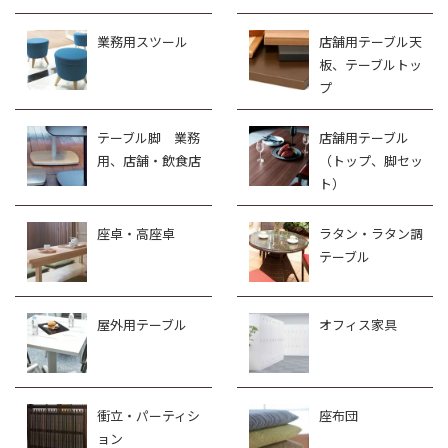
業務用スツール
店舗用テーブル天
板、テーブルトッ
プ
テーブル脚 業務
店舗用テーブル
用、店舗・飲食店
（トップ、脚セッ
ト）
座卓・高座卓
ラタン・ラタン調
テーブル
屋外用テーブル
オフィス家具
衝立・パーティシ
座布団
ョン