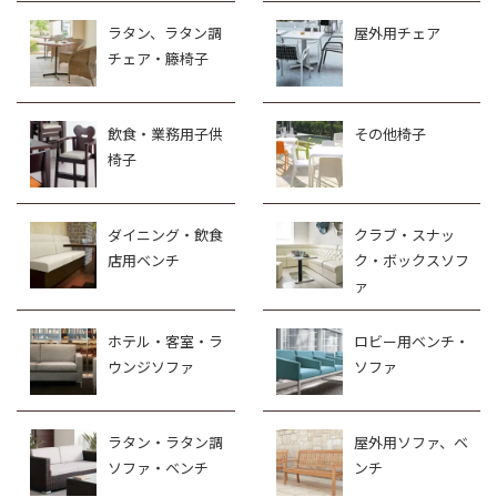
ラタン、ラタン調
屋外用チェア
チェア・籐椅子
飲食・業務用子供
その他椅子
椅子
ダイニング・飲食
クラブ・スナッ
店用ベンチ
ク・ボックスソフ
ァ
ホテル・客室・ラ
ロビー用ベンチ・
ウンジソファ
ソファ
ラタン・ラタン調
屋外用ソファ、ベ
ソファ・ベンチ
ンチ