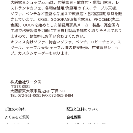
店舗家具ショップ.comは、店舗家具・飲食店・業務用家具、レ
ストランやカフェ、各種店舗用/業務用のイス、テーブル天板、
ソファ、ベンチなど豊富な品揃えで飲食店・各種店舗用家具を販
売しています。 CRES、SOGOKAGU(相合家具)、PROCEED(丸二
金属)、QUONを始めとした業務用家具メーカー製品、完全国内
工場で格安製造を可能にする自社製品を幅広く取りそろえており
ますので、お気軽にお問い合わせください。
オフィス向けソファ、待合いソファ、ベンチ、ロビーチェア、ス
ツール、テーブル天板 テーブル脚の格安販売、店舗家具ショッ
プ。カスタムオーダーも承ります。
株式会社ワークス
〒578-0981
大阪府東大阪市島之内1丁目7-8
TEL:072-961-0081 FAX:072-962-8484
ご注文の流れ
配送と送料について
よくあるご質問
会社概要
プライバシーポリシー
特定商取引に基づく表記
サイトマップ