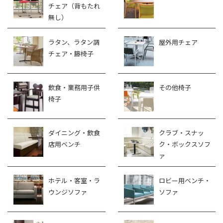
チェア（背もたれ
無し）
ラタン、ラタン調
屋外用チェア
チェア・籐椅子
飲食・業務用子供
その他椅子
椅子
ダイニング・飲食
クラブ・スナッ
店用ベンチ
ク・ボックスソフ
ァ
ホテル・客室・ラ
ロビー用ベンチ・
ウンジソファ
ソファ