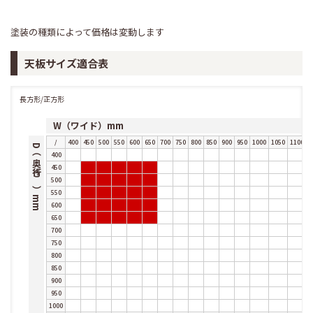
塗装の種類によって価格は変動します
天板サイズ適合表
長方形/正方形
W（ワイド）mm
/
400
450
500
550
600
650
700
750
800
850
900
950
1000
1050
1100
1
D（奥行き）mm
400
450
500
550
600
650
700
750
800
850
900
950
1000