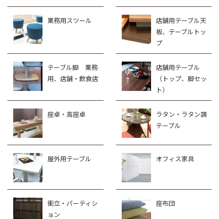
業務用スツール
店舗用テーブル天
板、テーブルトッ
プ
テーブル脚 業務
店舗用テーブル
用、店舗・飲食店
（トップ、脚セッ
ト）
座卓・高座卓
ラタン・ラタン調
テーブル
屋外用テーブル
オフィス家具
衝立・パーティシ
座布団
ョン