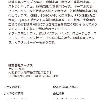
店舗家具ショップ.comは、店舗家具・飲食店・業務用家具、レ
ストランやカフェ、各種店舗用/業務用のイス、テーブル天板、
ソファ、ベンチなど豊富な品揃えで飲食店・各種店舗用家具を販
売しています。 CRES、SOGOKAGU(相合家具)、PROCEED(丸二
金属)、QUONを始めとした業務用家具メーカー製品、完全国内
工場で格安製造を可能にする自社製品を幅広く取りそろえており
ますので、お気軽にお問い合わせください。
オフィス向けソファ、待合いソファ、ベンチ、ロビーチェア、ス
ツール、テーブル天板 テーブル脚の格安販売、店舗家具ショッ
プ。カスタムオーダーも承ります。
株式会社ワークス
〒578-0981
大阪府東大阪市島之内1丁目7-8
TEL:072-961-0081 FAX:072-962-8484
ご注文の流れ
配送と送料について
よくあるご質問
会社概要
プライバシーポリシー
特定商取引に基づく表記
サイトマップ