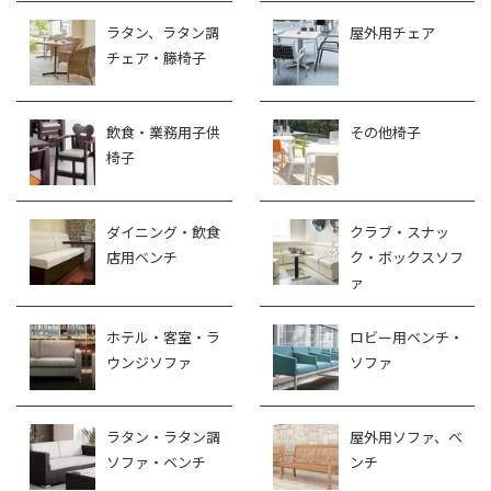
ラタン、ラタン調
屋外用チェア
チェア・籐椅子
飲食・業務用子供
その他椅子
椅子
ダイニング・飲食
クラブ・スナッ
店用ベンチ
ク・ボックスソフ
ァ
ホテル・客室・ラ
ロビー用ベンチ・
ウンジソファ
ソファ
ラタン・ラタン調
屋外用ソファ、ベ
ソファ・ベンチ
ンチ