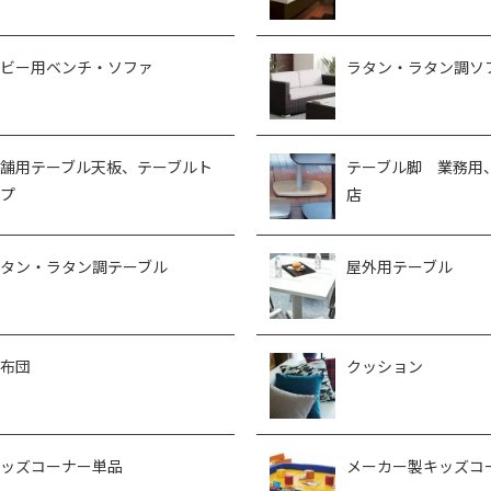
ビー用ベンチ・ソファ
ラタン・ラタン調ソ
舗用テーブル天板、テーブルト
テーブル脚 業務用
プ
店
タン・ラタン調テーブル
屋外用テーブル
布団
クッション
ッズコーナー単品
メーカー製キッズコ