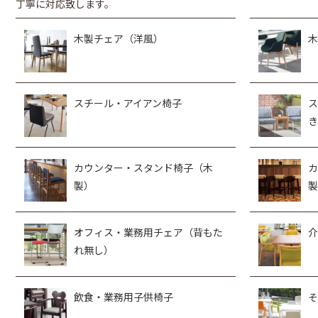
丁寧に対応致します。
木製チェア（洋風）
木
スチール・アイアン椅子
ス
き
カウンター・スタンド椅子（木
カ
製）
製
オフィス・業務用チェア（背もた
介
れ無し）
飲食・業務用子供椅子
そ