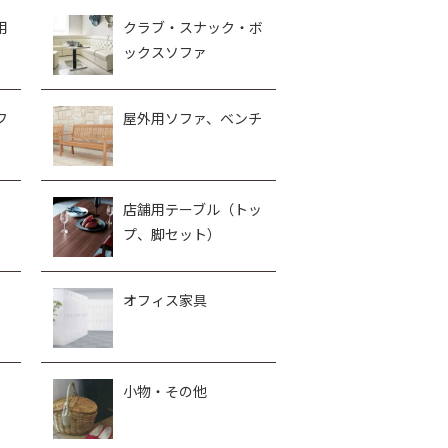
用
クラブ・スナック・ボ
ックスソファ
フ
屋外用ソファ、ベンチ
、
店舗用テーブル（トッ
プ、脚セット）
オフィス家具
小物・その他