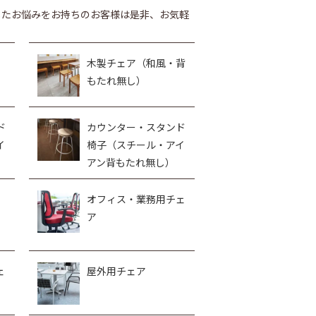
したお悩みをお持ちのお客様は是非、お気軽
木製チェア（和風・背
もたれ無し）
ド
カウンター・スタンド
イ
椅子（スチール・アイ
アン背もたれ無し）
オフィス・業務用チェ
ア
ェ
屋外用チェア