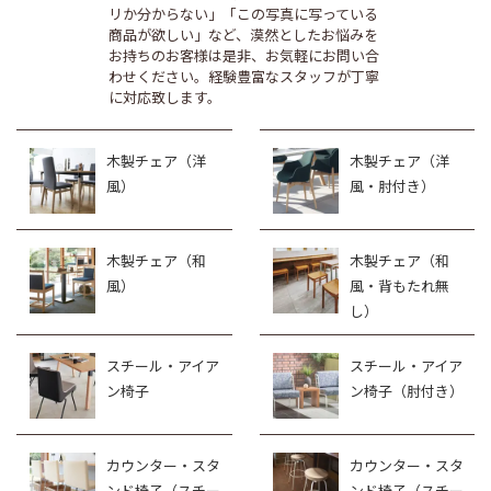
リか分からない」「この写真に写っている
商品が欲しい」など、漠然としたお悩みを
お持ちのお客様は是非、お気軽にお問い合
わせください。経験豊富なスタッフが丁寧
に対応致します。
木製チェア（洋
木製チェア（洋
風）
風・肘付き）
木製チェア（和
木製チェア（和
風）
風・背もたれ無
し）
スチール・アイア
スチール・アイア
ン椅子
ン椅子（肘付き）
カウンター・スタ
カウンター・スタ
ンド椅子（スチー
ンド椅子（スチー