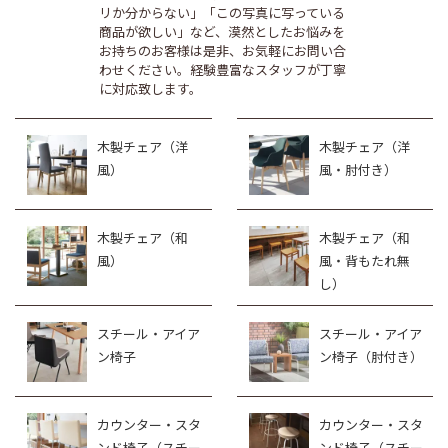
リか分からない」「この写真に写っている
商品が欲しい」など、漠然としたお悩みを
お持ちのお客様は是非、お気軽にお問い合
わせください。経験豊富なスタッフが丁寧
に対応致します。
木製チェア（洋
木製チェア（洋
風）
風・肘付き）
木製チェア（和
木製チェア（和
風）
風・背もたれ無
し）
スチール・アイア
スチール・アイア
ン椅子
ン椅子（肘付き）
カウンター・スタ
カウンター・スタ
ンド椅子（スチー
ンド椅子（スチー