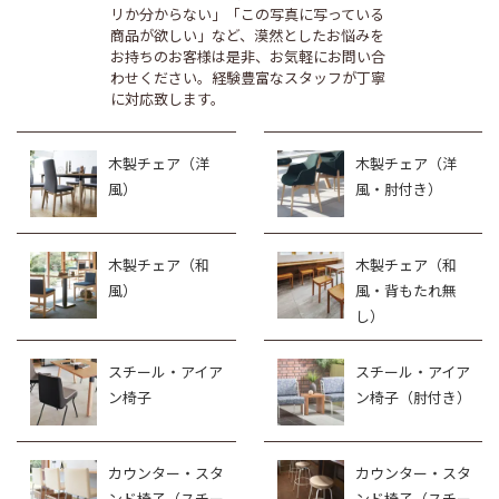
リか分からない」「この写真に写っている
商品が欲しい」など、漠然としたお悩みを
お持ちのお客様は是非、お気軽にお問い合
わせください。経験豊富なスタッフが丁寧
に対応致します。
木製チェア（洋
木製チェア（洋
風）
風・肘付き）
木製チェア（和
木製チェア（和
風）
風・背もたれ無
し）
スチール・アイア
スチール・アイア
ン椅子
ン椅子（肘付き）
カウンター・スタ
カウンター・スタ
ンド椅子（スチー
ンド椅子（スチー