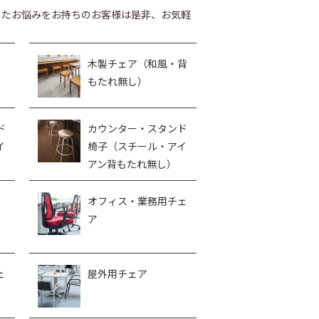
したお悩みをお持ちのお客様は是非、お気軽
木製チェア（和風・背
もたれ無し）
ド
カウンター・スタンド
イ
椅子（スチール・アイ
アン背もたれ無し）
オフィス・業務用チェ
ア
ェ
屋外用チェア