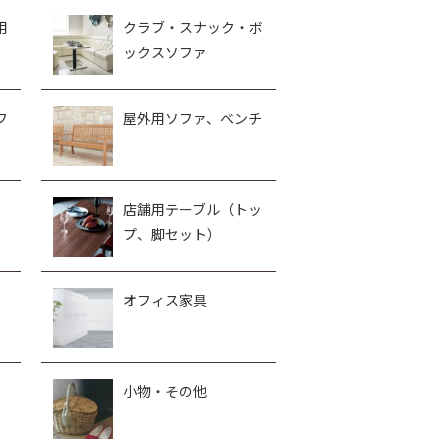
用
クラブ・スナック・ボ
ックスソファ
フ
屋外用ソファ、ベンチ
、
店舗用テーブル（トッ
プ、脚セット）
オフィス家具
小物・その他