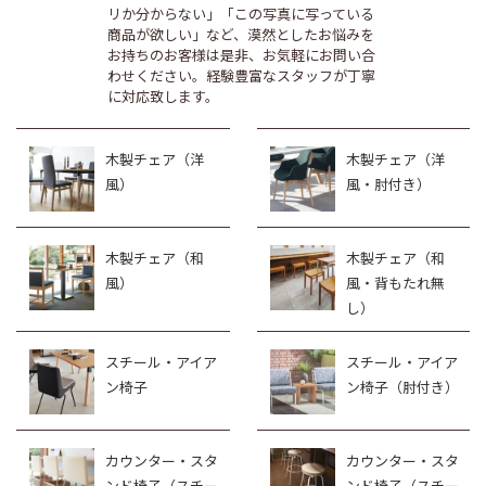
リか分からない」「この写真に写っている
商品が欲しい」など、漠然としたお悩みを
お持ちのお客様は是非、お気軽にお問い合
わせください。経験豊富なスタッフが丁寧
に対応致します。
木製チェア（洋
木製チェア（洋
風）
風・肘付き）
木製チェア（和
木製チェア（和
風）
風・背もたれ無
し）
スチール・アイア
スチール・アイア
ン椅子
ン椅子（肘付き）
カウンター・スタ
カウンター・スタ
ンド椅子（スチー
ンド椅子（スチー