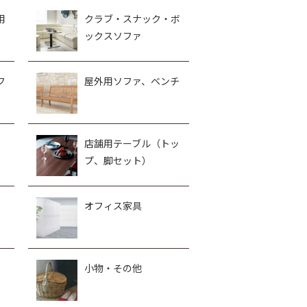
用
クラブ・スナック・ボ
ックスソファ
フ
屋外用ソファ、ベンチ
、
店舗用テーブル（トッ
プ、脚セット）
オフィス家具
小物・その他