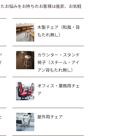
したお悩みをお持ちのお客様は是非、お気軽
木製チェア（和風・背
もたれ無し）
ド
カウンター・スタンド
イ
椅子（スチール・アイ
アン背もたれ無し）
オフィス・業務用チェ
ア
ェ
屋外用チェア