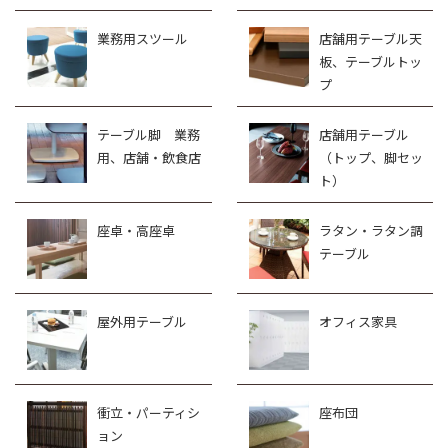
業務用スツール
店舗用テーブル天
板、テーブルトッ
プ
テーブル脚 業務
店舗用テーブル
用、店舗・飲食店
（トップ、脚セッ
ト）
座卓・高座卓
ラタン・ラタン調
テーブル
屋外用テーブル
オフィス家具
衝立・パーティシ
座布団
ョン