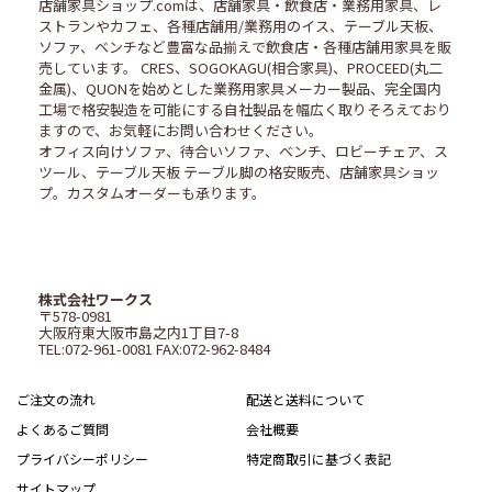
店舗家具ショップ.comは、店舗家具・飲食店・業務用家具、レ
ストランやカフェ、各種店舗用/業務用のイス、テーブル天板、
ソファ、ベンチなど豊富な品揃えで飲食店・各種店舗用家具を販
売しています。 CRES、SOGOKAGU(相合家具)、PROCEED(丸二
金属)、QUONを始めとした業務用家具メーカー製品、完全国内
工場で格安製造を可能にする自社製品を幅広く取りそろえており
ますので、お気軽にお問い合わせください。
オフィス向けソファ、待合いソファ、ベンチ、ロビーチェア、ス
ツール、テーブル天板 テーブル脚の格安販売、店舗家具ショッ
プ。カスタムオーダーも承ります。
株式会社ワークス
〒578-0981
大阪府東大阪市島之内1丁目7-8
TEL:072-961-0081 FAX:072-962-8484
ご注文の流れ
配送と送料について
よくあるご質問
会社概要
プライバシーポリシー
特定商取引に基づく表記
サイトマップ