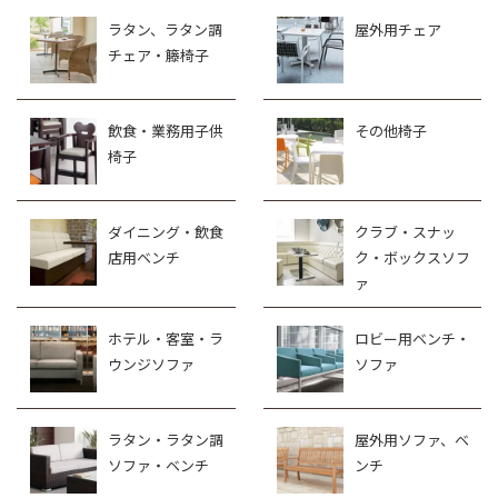
ラタン、ラタン調
屋外用チェア
チェア・籐椅子
飲食・業務用子供
その他椅子
椅子
ダイニング・飲食
クラブ・スナッ
店用ベンチ
ク・ボックスソフ
ァ
ホテル・客室・ラ
ロビー用ベンチ・
ウンジソファ
ソファ
ラタン・ラタン調
屋外用ソファ、ベ
ソファ・ベンチ
ンチ