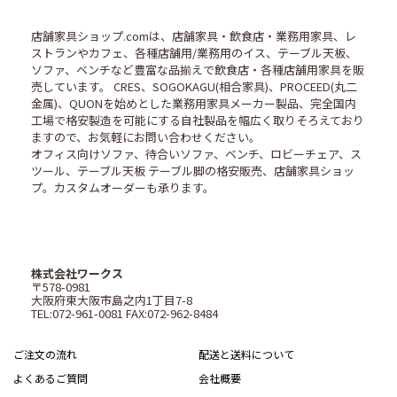
店舗家具ショップ.comは、店舗家具・飲食店・業務用家具、レ
ストランやカフェ、各種店舗用/業務用のイス、テーブル天板、
ソファ、ベンチなど豊富な品揃えで飲食店・各種店舗用家具を販
売しています。 CRES、SOGOKAGU(相合家具)、PROCEED(丸二
金属)、QUONを始めとした業務用家具メーカー製品、完全国内
工場で格安製造を可能にする自社製品を幅広く取りそろえており
ますので、お気軽にお問い合わせください。
オフィス向けソファ、待合いソファ、ベンチ、ロビーチェア、ス
ツール、テーブル天板 テーブル脚の格安販売、店舗家具ショッ
プ。カスタムオーダーも承ります。
株式会社ワークス
〒578-0981
大阪府東大阪市島之内1丁目7-8
TEL:072-961-0081 FAX:072-962-8484
ご注文の流れ
配送と送料について
よくあるご質問
会社概要