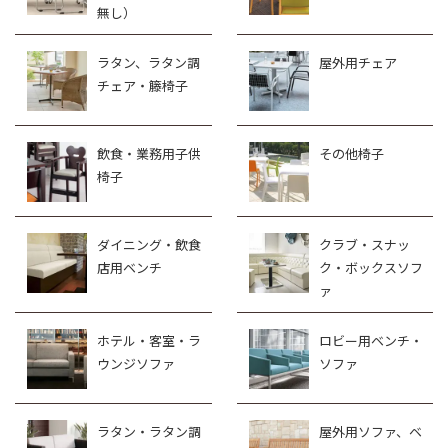
無し）
ラタン、ラタン調
屋外用チェア
チェア・籐椅子
飲食・業務用子供
その他椅子
椅子
ダイニング・飲食
クラブ・スナッ
店用ベンチ
ク・ボックスソフ
ァ
ホテル・客室・ラ
ロビー用ベンチ・
ウンジソファ
ソファ
ラタン・ラタン調
屋外用ソファ、ベ