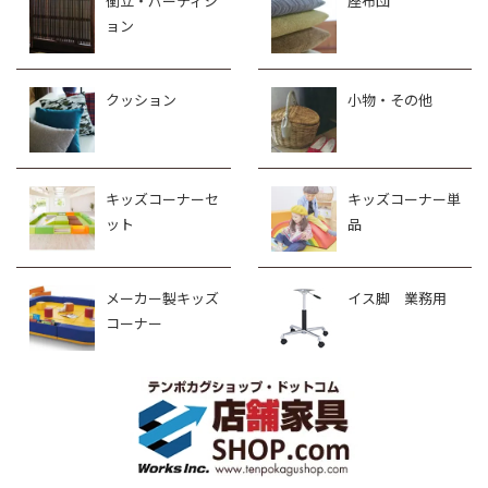
衝立・パーティシ
座布団
ョン
クッション
小物・その他
キッズコーナーセ
キッズコーナー単
ット
品
メーカー製キッズ
イス脚 業務用
コーナー