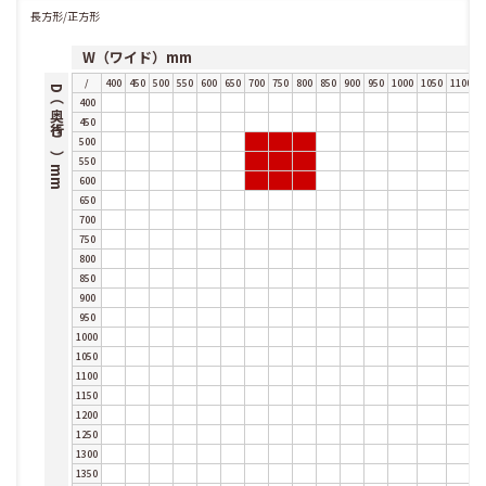
長方形/正方形
W（ワイド）mm
/
400
450
500
550
600
650
700
750
800
850
900
950
1000
1050
1100
1
D（奥行き）mm
400
450
500
550
600
650
700
750
800
850
900
950
1000
1050
1100
1150
1200
1250
1300
1350