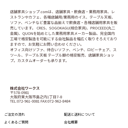
店舗家具ショップ.comは、店舗家具・飲食店・業務用家具、レ
ストランやカフェ、各種店舗用/業務用のイス、テーブル天板、
ソファ、ベンチなど豊富な品揃えで飲食店・各種店舗用家具を販
売しています。 CRES、SOGOKAGU(相合家具)、PROCEED(丸二
金属)、QUONを始めとした業務用家具メーカー製品、完全国内
工場で格安製造を可能にする自社製品を幅広く取りそろえており
ますので、お気軽にお問い合わせください。
オフィス向けソファ、待合いソファ、ベンチ、ロビーチェア、ス
ツール、テーブル天板 テーブル脚の格安販売、店舗家具ショッ
プ。カスタムオーダーも承ります。
株式会社ワークス
〒578-0981
大阪府東大阪市島之内1丁目7-8
TEL:072-961-0081 FAX:072-962-8484
ご注文の流れ
配送と送料について
よくあるご質問
会社概要