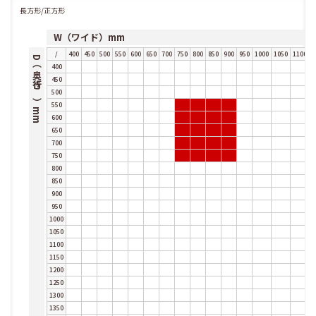
長方形/正方形
W（ワイド）mm
/
400
450
500
550
600
650
700
750
800
850
900
950
1000
1050
1100
1
D（奥行き）mm
400
450
500
550
600
650
700
750
800
850
900
950
1000
1050
1100
1150
1200
1250
1300
1350