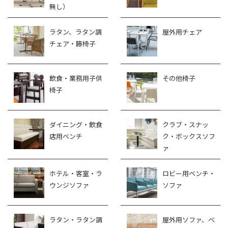
無し）
ラタン、ラタン調
屋外用チェア
チェア・籐椅子
飲食・業務用子供
その他椅子
椅子
ダイニング・飲食
クラブ・スナッ
店用ベンチ
ク・ボックスソフ
ァ
ホテル・客室・ラ
ロビー用ベンチ・
ウンジソファ
ソファ
ラタン・ラタン調
屋外用ソファ、ベ