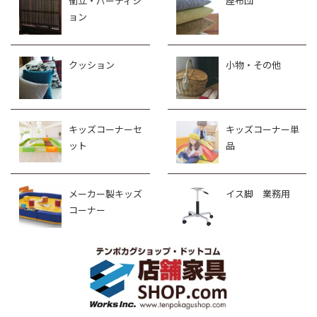
衝立・パーティシ
座布団
ョン
クッション
小物・その他
キッズコーナーセ
キッズコーナー単
ット
品
メーカー製キッズ
イス脚 業務用
コーナー