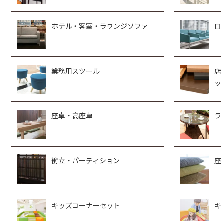
ホテル・客室・ラウンジソファ
ロ
業務用スツール
店
ッ
座卓・高座卓
ラ
衝立・パーティション
座
キッズコーナーセット
キ