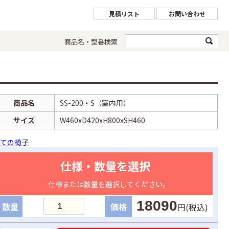
見積リスト
お問い合わせ
商品名・型番検索
商品名
SS-200・S（室内用）
サイズ
W460xD420xH800xSH460
ての椅子
仕様・数量を選択
仕様または数量を選択してください。
18090
数量
価格
円(税込)