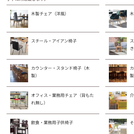
木製チェア（洋風）
木
スチール・アイアン椅子
ス
き
カウンター・スタンド椅子（木
カ
製）
製
オフィス・業務用チェア（背もた
介
れ無し）
飲食・業務用子供椅子
そ