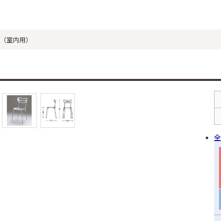
・S（室内用）
全