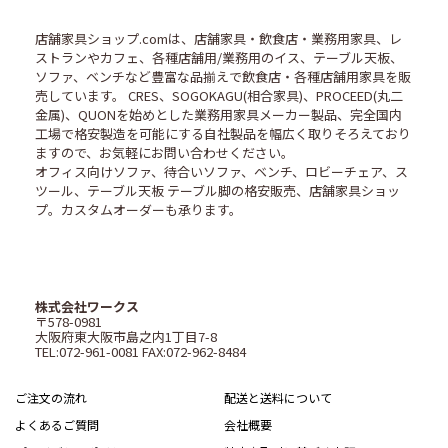
店舗家具ショップ.comは、店舗家具・飲食店・業務用家具、レ
ストランやカフェ、各種店舗用/業務用のイス、テーブル天板、
ソファ、ベンチなど豊富な品揃えで飲食店・各種店舗用家具を販
売しています。 CRES、SOGOKAGU(相合家具)、PROCEED(丸二
金属)、QUONを始めとした業務用家具メーカー製品、完全国内
工場で格安製造を可能にする自社製品を幅広く取りそろえており
ますので、お気軽にお問い合わせください。
オフィス向けソファ、待合いソファ、ベンチ、ロビーチェア、ス
ツール、テーブル天板 テーブル脚の格安販売、店舗家具ショッ
プ。カスタムオーダーも承ります。
株式会社ワークス
〒578-0981
大阪府東大阪市島之内1丁目7-8
TEL:072-961-0081 FAX:072-962-8484
ご注文の流れ
配送と送料について
よくあるご質問
会社概要