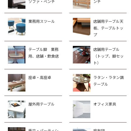
ソファ・ベンチ
ンチ
業務用スツール
店舗用テーブル天
板、テーブルトッ
プ
テーブル脚 業務
店舗用テーブル
用、店舗・飲食店
（トップ、脚セッ
ト）
座卓・高座卓
ラタン・ラタン調
テーブル
屋外用テーブル
オフィス家具
衝立・パーティシ
座布団