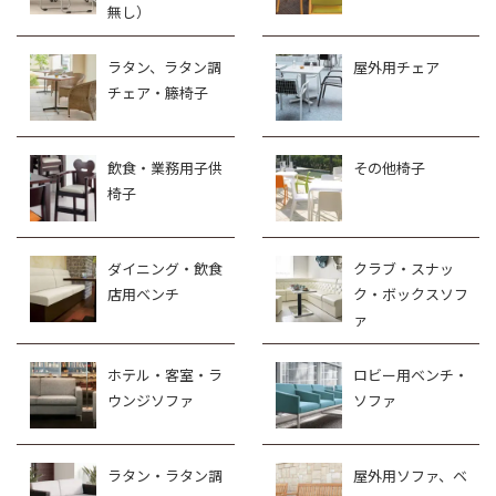
無し）
ラタン、ラタン調
屋外用チェア
チェア・籐椅子
飲食・業務用子供
その他椅子
椅子
ダイニング・飲食
クラブ・スナッ
店用ベンチ
ク・ボックスソフ
ァ
ホテル・客室・ラ
ロビー用ベンチ・
ウンジソファ
ソファ
ラタン・ラタン調
屋外用ソファ、ベ