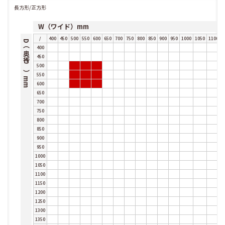
長方形/正方形
W（ワイド）mm
/
400
450
500
550
600
650
700
750
800
850
900
950
1000
1050
1100
1
D（奥行き）mm
400
450
500
550
600
650
700
750
800
850
900
950
1000
1050
1100
1150
1200
1250
1300
1350