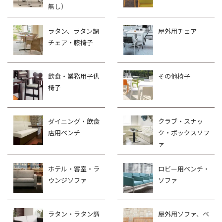
無し）
ラタン、ラタン調
屋外用チェア
チェア・籐椅子
飲食・業務用子供
その他椅子
椅子
ダイニング・飲食
クラブ・スナッ
店用ベンチ
ク・ボックスソフ
ァ
ホテル・客室・ラ
ロビー用ベンチ・
ウンジソファ
ソファ
ラタン・ラタン調
屋外用ソファ、ベ