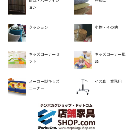
衝立・パーティシ
座布団
ョン
クッション
小物・その他
キッズコーナーセ
キッズコーナー単
ット
品
メーカー製キッズ
イス脚 業務用
コーナー