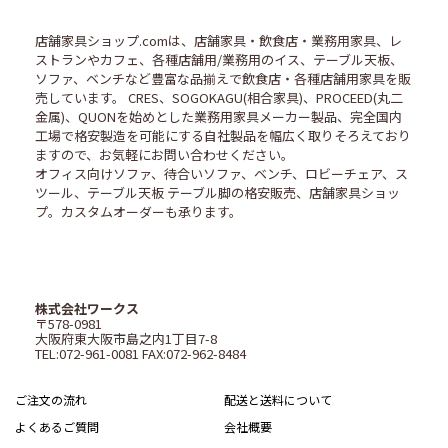
店舗家具ショップ.comは、店舗家具・飲食店・業務用家具、レ
ストランやカフェ、各種店舗用/業務用のイス、テーブル天板、
ソファ、ベンチなど豊富な品揃えで飲食店・各種店舗用家具を販
売しています。 CRES、SOGOKAGU(相合家具)、PROCEED(丸二
金属)、QUONを始めとした業務用家具メーカー製品、完全国内
工場で格安製造を可能にする自社製品を幅広く取りそろえており
ますので、お気軽にお問い合わせください。
オフィス向けソファ、待合いソファ、ベンチ、ロビーチェア、ス
ツール、テーブル天板 テーブル脚の格安販売、店舗家具ショッ
プ。カスタムオーダーも承ります。
株式会社ワークス
〒578-0981
大阪府東大阪市島之内1丁目7-8
TEL:072-961-0081 FAX:072-962-8484
ご注文の流れ
配送と送料について
よくあるご質問
会社概要