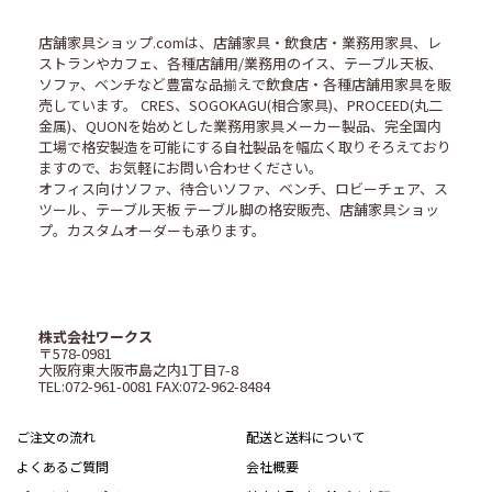
店舗家具ショップ.comは、店舗家具・飲食店・業務用家具、レ
ストランやカフェ、各種店舗用/業務用のイス、テーブル天板、
ソファ、ベンチなど豊富な品揃えで飲食店・各種店舗用家具を販
売しています。 CRES、SOGOKAGU(相合家具)、PROCEED(丸二
金属)、QUONを始めとした業務用家具メーカー製品、完全国内
工場で格安製造を可能にする自社製品を幅広く取りそろえており
ますので、お気軽にお問い合わせください。
オフィス向けソファ、待合いソファ、ベンチ、ロビーチェア、ス
ツール、テーブル天板 テーブル脚の格安販売、店舗家具ショッ
プ。カスタムオーダーも承ります。
株式会社ワークス
〒578-0981
大阪府東大阪市島之内1丁目7-8
TEL:072-961-0081 FAX:072-962-8484
ご注文の流れ
配送と送料について
よくあるご質問
会社概要