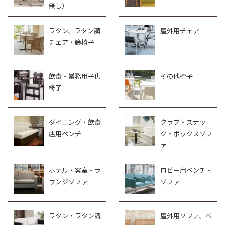
無し）
ラタン、ラタン調
屋外用チェア
チェア・籐椅子
飲食・業務用子供
その他椅子
椅子
ダイニング・飲食
クラブ・スナッ
店用ベンチ
ク・ボックスソフ
ァ
ホテル・客室・ラ
ロビー用ベンチ・
ウンジソファ
ソファ
ラタン・ラタン調
屋外用ソファ、ベ