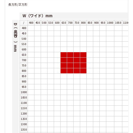
長方形/正方形
W（ワイド）mm
/
400
450
500
550
600
650
700
750
800
850
900
950
1000
1050
1100
1
D（奥行き）mm
400
450
500
550
600
650
700
750
800
850
900
950
1000
1050
1100
1150
1200
1250
1300
1350