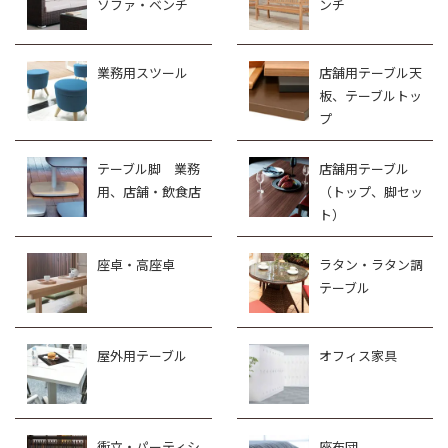
ソファ・ベンチ
ンチ
業務用スツール
店舗用テーブル天
板、テーブルトッ
プ
テーブル脚 業務
店舗用テーブル
用、店舗・飲食店
（トップ、脚セッ
ト）
座卓・高座卓
ラタン・ラタン調
テーブル
屋外用テーブル
オフィス家具
衝立・パーティシ
座布団