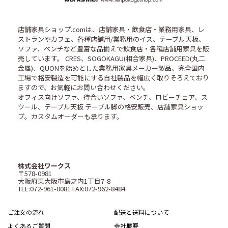
店舗家具ショップ.comは、店舗家具・飲食店・業務用家具、レ
ストランやカフェ、各種店舗用/業務用のイス、テーブル天板、
ソファ、ベンチなど豊富な品揃えで飲食店・各種店舗用家具を販
売しています。 CRES、SOGOKAGU(相合家具)、PROCEED(丸二
金属)、QUONを始めとした業務用家具メーカー製品、完全国内
工場で格安製造を可能にする自社製品を幅広く取りそろえており
ますので、お気軽にお問い合わせください。
オフィス向けソファ、待合いソファ、ベンチ、ロビーチェア、ス
ツール、テーブル天板 テーブル脚の格安販売、店舗家具ショッ
プ。カスタムオーダーも承ります。
株式会社ワークス
〒578-0981
大阪府東大阪市島之内1丁目7-8
TEL:072-961-0081 FAX:072-962-8484
ご注文の流れ
配送と送料について
よくあるご質問
会社概要