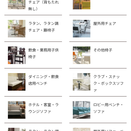
チェア（背もたれ
無し）
ラタン、ラタン調
屋外用チェア
チェア・籐椅子
飲食・業務用子供
その他椅子
椅子
ダイニング・飲食
クラブ・スナッ
店用ベンチ
ク・ボックスソフ
ァ
ホテル・客室・ラ
ロビー用ベンチ・
ウンジソファ
ソファ