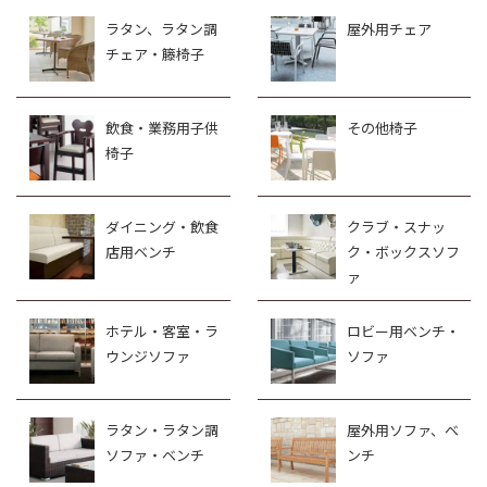
ラタン、ラタン調
屋外用チェア
チェア・籐椅子
飲食・業務用子供
その他椅子
椅子
ダイニング・飲食
クラブ・スナッ
店用ベンチ
ク・ボックスソフ
ァ
ホテル・客室・ラ
ロビー用ベンチ・
ウンジソファ
ソファ
ラタン・ラタン調
屋外用ソファ、ベ
ソファ・ベンチ
ンチ