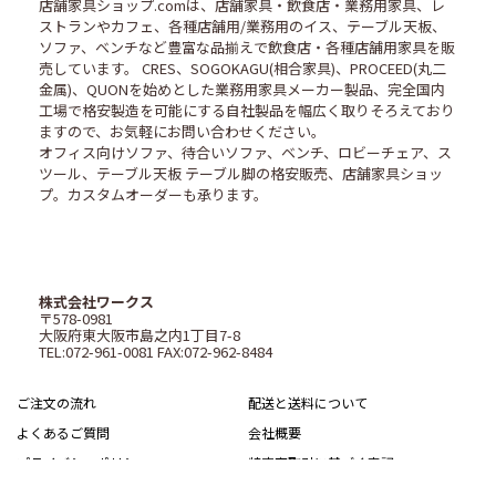
店舗家具ショップ.comは、店舗家具・飲食店・業務用家具、レ
ストランやカフェ、各種店舗用/業務用のイス、テーブル天板、
ソファ、ベンチなど豊富な品揃えで飲食店・各種店舗用家具を販
売しています。 CRES、SOGOKAGU(相合家具)、PROCEED(丸二
金属)、QUONを始めとした業務用家具メーカー製品、完全国内
工場で格安製造を可能にする自社製品を幅広く取りそろえており
ますので、お気軽にお問い合わせください。
オフィス向けソファ、待合いソファ、ベンチ、ロビーチェア、ス
ツール、テーブル天板 テーブル脚の格安販売、店舗家具ショッ
プ。カスタムオーダーも承ります。
株式会社ワークス
〒578-0981
大阪府東大阪市島之内1丁目7-8
TEL:072-961-0081 FAX:072-962-8484
ご注文の流れ
配送と送料について
よくあるご質問
会社概要
プライバシーポリシー
特定商取引に基づく表記
サイトマップ