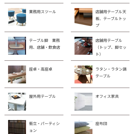
業務用スツール
店舗用テーブル天
板、テーブルトッ
プ
テーブル脚 業務
店舗用テーブル
用、店舗・飲食店
（トップ、脚セッ
ト）
座卓・高座卓
ラタン・ラタン調
テーブル
屋外用テーブル
オフィス家具
衝立・パーティシ
座布団
ョン