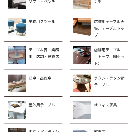
ソファ・ベンチ
ンチ
業務用スツール
店舗用テーブル天
板、テーブルトッ
プ
テーブル脚 業務
店舗用テーブル
用、店舗・飲食店
（トップ、脚セッ
ト）
座卓・高座卓
ラタン・ラタン調
テーブル
屋外用テーブル
オフィス家具
衝立・パーティシ
座布団