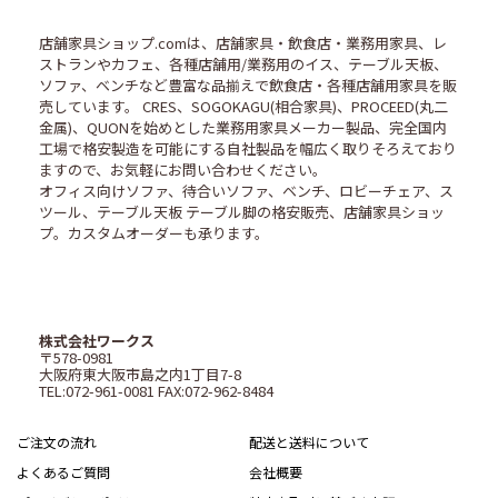
店舗家具ショップ.comは、店舗家具・飲食店・業務用家具、レ
ストランやカフェ、各種店舗用/業務用のイス、テーブル天板、
ソファ、ベンチなど豊富な品揃えで飲食店・各種店舗用家具を販
売しています。 CRES、SOGOKAGU(相合家具)、PROCEED(丸二
金属)、QUONを始めとした業務用家具メーカー製品、完全国内
工場で格安製造を可能にする自社製品を幅広く取りそろえており
ますので、お気軽にお問い合わせください。
オフィス向けソファ、待合いソファ、ベンチ、ロビーチェア、ス
ツール、テーブル天板 テーブル脚の格安販売、店舗家具ショッ
プ。カスタムオーダーも承ります。
株式会社ワークス
〒578-0981
大阪府東大阪市島之内1丁目7-8
TEL:072-961-0081 FAX:072-962-8484
ご注文の流れ
配送と送料について
よくあるご質問
会社概要