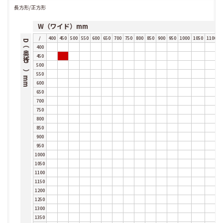
長方形/正方形
W（ワイド）mm
/
400
450
500
550
600
650
700
750
800
850
900
950
1000
1050
1100
1
D（奥行き）mm
400
450
500
550
600
650
700
750
800
850
900
950
1000
1050
1100
1150
1200
1250
1300
1350