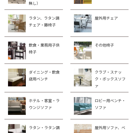
無し）
ラタン、ラタン調
屋外用チェア
チェア・籐椅子
飲食・業務用子供
その他椅子
椅子
ダイニング・飲食
クラブ・スナッ
店用ベンチ
ク・ボックスソフ
ァ
ホテル・客室・ラ
ロビー用ベンチ・
ウンジソファ
ソファ
ラタン・ラタン調
屋外用ソファ、ベ