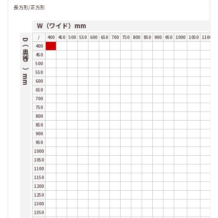
長方形/正方形
W（ワイド）mm
/
400
450
500
550
600
650
700
750
800
850
900
950
1000
1050
1100
1
D（奥行き）mm
400
450
500
550
600
650
700
750
800
850
900
950
1000
1050
1100
1150
1200
1250
1300
1350