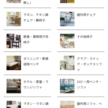
無し）
ラタン、ラタン調
屋外用チェア
チェア・籐椅子
飲食・業務用子供
その他椅子
椅子
ダイニング・飲食
クラブ・スナッ
店用ベンチ
ク・ボックスソフ
ァ
ホテル・客室・ラ
ロビー用ベンチ・
ウンジソファ
ソファ
ラタン・ラタン調
屋外用ソファ、ベ