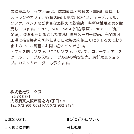
店舗家具ショップ.comは、店舗家具・飲食店・業務用家具、レ
ストランやカフェ、各種店舗用/業務用のイス、テーブル天板、
ソファ、ベンチなど豊富な品揃えで飲食店・各種店舗用家具を販
売しています。 CRES、SOGOKAGU(相合家具)、PROCEED(丸二
金属)、QUONを始めとした業務用家具メーカー製品、完全国内
工場で格安製造を可能にする自社製品を幅広く取りそろえており
ますので、お気軽にお問い合わせください。
オフィス向けソファ、待合いソファ、ベンチ、ロビーチェア、ス
ツール、テーブル天板 テーブル脚の格安販売、店舗家具ショッ
プ。カスタムオーダーも承ります。
株式会社ワークス
〒578-0981
大阪府東大阪市島之内1丁目7-8
TEL:072-961-0081 FAX:072-962-8484
ご注文の流れ
配送と送料について
よくあるご質問
会社概要