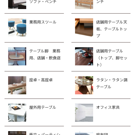
ソファ・ベンチ
ンチ
業務用スツール
店舗用テーブル天
板、テーブルトッ
プ
テーブル脚 業務
店舗用テーブル
用、店舗・飲食店
（トップ、脚セッ
ト）
座卓・高座卓
ラタン・ラタン調
テーブル
屋外用テーブル
オフィス家具
衝立・パーティシ
座布団