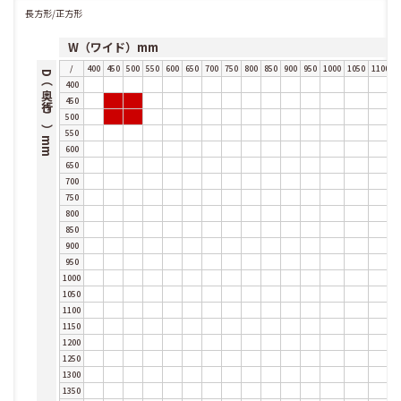
長方形/正方形
W（ワイド）mm
/
400
450
500
550
600
650
700
750
800
850
900
950
1000
1050
1100
1
D（奥行き）mm
400
450
500
550
600
650
700
750
800
850
900
950
1000
1050
1100
1150
1200
1250
1300
1350