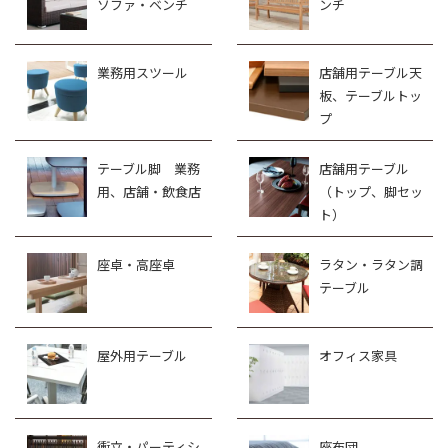
ソファ・ベンチ
ンチ
業務用スツール
店舗用テーブル天
板、テーブルトッ
プ
テーブル脚 業務
店舗用テーブル
用、店舗・飲食店
（トップ、脚セッ
ト）
座卓・高座卓
ラタン・ラタン調
テーブル
屋外用テーブル
オフィス家具
衝立・パーティシ
座布団