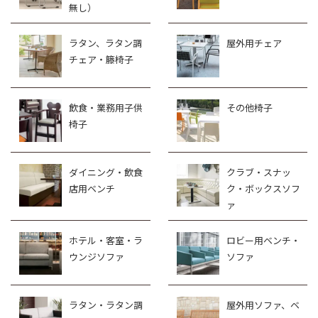
無し）
ラタン、ラタン調
屋外用チェア
チェア・籐椅子
飲食・業務用子供
その他椅子
椅子
ダイニング・飲食
クラブ・スナッ
店用ベンチ
ク・ボックスソフ
ァ
ホテル・客室・ラ
ロビー用ベンチ・
ウンジソファ
ソファ
ラタン・ラタン調
屋外用ソファ、ベ