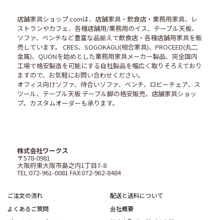
店舗家具ショップ.comは、店舗家具・飲食店・業務用家具、レ
ストランやカフェ、各種店舗用/業務用のイス、テーブル天板、
ソファ、ベンチなど豊富な品揃えで飲食店・各種店舗用家具を販
売しています。 CRES、SOGOKAGU(相合家具)、PROCEED(丸二
金属)、QUONを始めとした業務用家具メーカー製品、完全国内
工場で格安製造を可能にする自社製品を幅広く取りそろえており
ますので、お気軽にお問い合わせください。
オフィス向けソファ、待合いソファ、ベンチ、ロビーチェア、ス
ツール、テーブル天板 テーブル脚の格安販売、店舗家具ショッ
プ。カスタムオーダーも承ります。
株式会社ワークス
〒578-0981
大阪府東大阪市島之内1丁目7-8
TEL:072-961-0081 FAX:072-962-8484
ご注文の流れ
配送と送料について
よくあるご質問
会社概要