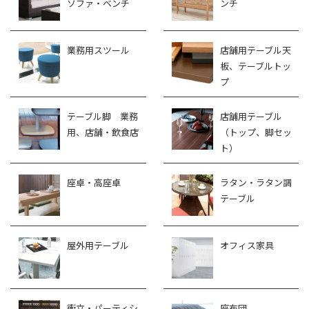
ソファ・ベンチ
ンチ
業務用スツール
店舗用テーブル天
板、テーブルトッ
プ
テーブル脚 業務
店舗用テーブル
用、店舗・飲食店
（トップ、脚セッ
ト）
座卓・高座卓
ラタン・ラタン調
テーブル
屋外用テーブル
オフィス家具
衝立・パーティシ
座布団