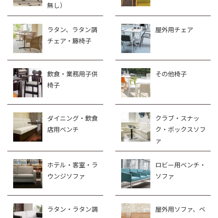
無し）
ラタン、ラタン調
屋外用チェア
チェア・籐椅子
飲食・業務用子供
その他椅子
椅子
ダイニング・飲食
クラブ・スナッ
店用ベンチ
ク・ボックスソフ
ァ
ホテル・客室・ラ
ロビー用ベンチ・
ウンジソファ
ソファ
ラタン・ラタン調
屋外用ソファ、ベ