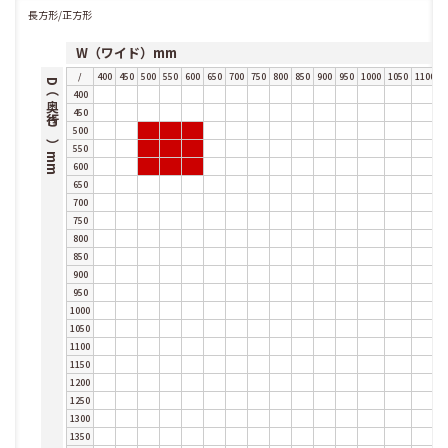
長方形/正方形
W（ワイド）mm
/
400
450
500
550
600
650
700
750
800
850
900
950
1000
1050
1100
1
D（奥行き）mm
400
450
500
550
600
650
700
750
800
850
900
950
1000
1050
1100
1150
1200
1250
1300
1350