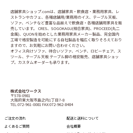
店舗家具ショップ.comは、店舗家具・飲食店・業務用家具、レ
ストランやカフェ、各種店舗用/業務用のイス、テーブル天板、
ソファ、ベンチなど豊富な品揃えで飲食店・各種店舗用家具を販
売しています。 CRES、SOGOKAGU(相合家具)、PROCEED(丸二
金属)、QUONを始めとした業務用家具メーカー製品、完全国内
工場で格安製造を可能にする自社製品を幅広く取りそろえており
ますので、お気軽にお問い合わせください。
オフィス向けソファ、待合いソファ、ベンチ、ロビーチェア、ス
ツール、テーブル天板 テーブル脚の格安販売、店舗家具ショッ
プ。カスタムオーダーも承ります。
株式会社ワークス
〒578-0981
大阪府東大阪市島之内1丁目7-8
TEL:072-961-0081 FAX:072-962-8484
ご注文の流れ
配送と送料について
よくあるご質問
会社概要