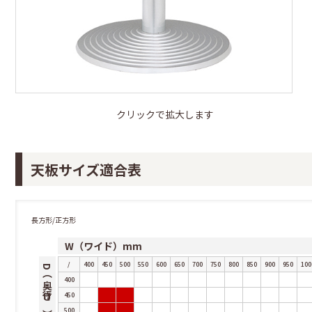
クリックで拡大します
天板サイズ適合表
長方形/正方形
W（ワイド）mm
/
400
450
500
550
600
650
700
750
800
850
900
950
100
D（奥行き）mm
400
450
500