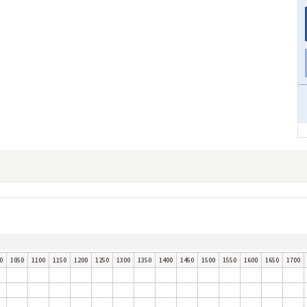
0
1050
1100
1150
1200
1250
1300
1350
1400
1450
1500
1550
1600
1650
1700