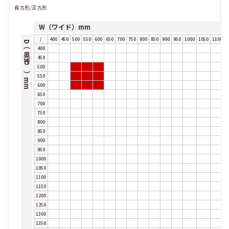
長方形/正方形
W（ワイド）mm
/
400
450
500
550
600
650
700
750
800
850
900
950
1000
1050
1100
1
D（奥行き）mm
400
450
500
550
600
650
700
750
800
850
900
950
1000
1050
1100
1150
1200
1250
1300
1350