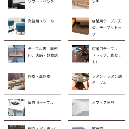
ソファ・ベンチ
ンチ
業務用スツール
店舗用テーブル天
板、テーブルトッ
プ
テーブル脚 業務
店舗用テーブル
用、店舗・飲食店
（トップ、脚セッ
ト）
座卓・高座卓
ラタン・ラタン調
テーブル
屋外用テーブル
オフィス家具
衝立・パーティシ
座布団