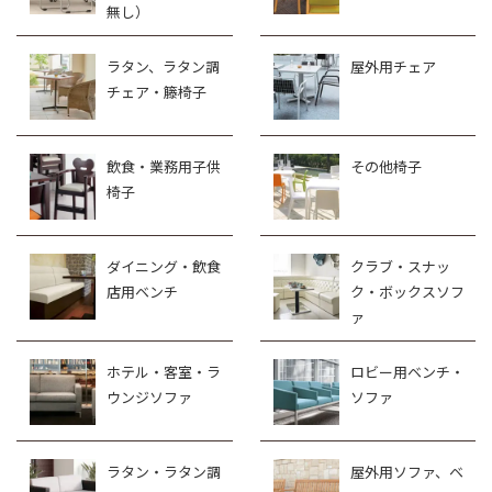
無し）
ラタン、ラタン調
屋外用チェア
チェア・籐椅子
飲食・業務用子供
その他椅子
椅子
ダイニング・飲食
クラブ・スナッ
店用ベンチ
ク・ボックスソフ
ァ
ホテル・客室・ラ
ロビー用ベンチ・
ウンジソファ
ソファ
ラタン・ラタン調
屋外用ソファ、ベ