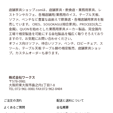
店舗家具ショップ.comは、店舗家具・飲食店・業務用家具、レ
ストランやカフェ、各種店舗用/業務用のイス、テーブル天板、
ソファ、ベンチなど豊富な品揃えで飲食店・各種店舗用家具を販
売しています。 CRES、SOGOKAGU(相合家具)、PROCEED(丸二
金属)、QUONを始めとした業務用家具メーカー製品、完全国内
工場で格安製造を可能にする自社製品を幅広く取りそろえており
ますので、お気軽にお問い合わせください。
オフィス向けソファ、待合いソファ、ベンチ、ロビーチェア、ス
ツール、テーブル天板 テーブル脚の格安販売、店舗家具ショッ
プ。カスタムオーダーも承ります。
株式会社ワークス
〒578-0981
大阪府東大阪市島之内1丁目7-8
TEL:072-961-0081 FAX:072-962-8484
ご注文の流れ
配送と送料について
よくあるご質問
会社概要