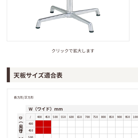
クリックで拡大します
天板サイズ適合表
長方形/正方形
W（ワイド）mm
/
400
450
500
550
600
650
700
750
800
850
900
950
100
D（奥行き）mm
400
450
500