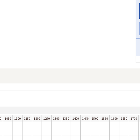
0
1050
1100
1150
1200
1250
1300
1350
1400
1450
1500
1550
1600
1650
1700