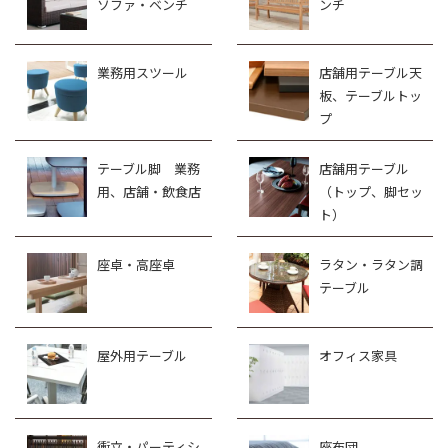
ソファ・ベンチ
ンチ
業務用スツール
店舗用テーブル天
板、テーブルトッ
プ
テーブル脚 業務
店舗用テーブル
用、店舗・飲食店
（トップ、脚セッ
ト）
座卓・高座卓
ラタン・ラタン調
テーブル
屋外用テーブル
オフィス家具
衝立・パーティシ
座布団