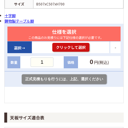
サイズ
B507xC507xH700
十字脚
鋳物製テーブル脚
仕様を選択
この商品のお見積りには下記仕様の選択が必要です。
-
クリックして選択
選択→
0
円(税込)
数量
価格
天板サイズ適合表