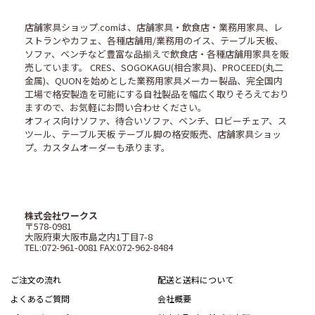
店舗家具ショップ.comは、店舗家具・飲食店・業務用家具、レ
ストランやカフェ、各種店舗用/業務用のイス、テーブル天板、
ソファ、ベンチなど豊富な品揃えで飲食店・各種店舗用家具を販
売しています。 CRES、SOGOKAGU(相合家具)、PROCEED(丸二
金属)、QUONを始めとした業務用家具メーカー製品、完全国内
工場で格安製造を可能にする自社製品を幅広く取りそろえており
ますので、お気軽にお問い合わせください。
オフィス向けソファ、待合いソファ、ベンチ、ロビーチェア、ス
ツール、テーブル天板 テーブル脚の格安販売、店舗家具ショッ
プ。カスタムオーダーも承ります。
株式会社ワークス
〒578-0981
大阪府東大阪市島之内1丁目7-8
TEL:072-961-0081 FAX:072-962-8484
ご注文の流れ
配送と送料について
よくあるご質問
会社概要