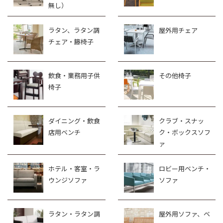
無し）
ラタン、ラタン調
屋外用チェア
チェア・籐椅子
飲食・業務用子供
その他椅子
椅子
ダイニング・飲食
クラブ・スナッ
店用ベンチ
ク・ボックスソフ
ァ
ホテル・客室・ラ
ロビー用ベンチ・
ウンジソファ
ソファ
ラタン・ラタン調
屋外用ソファ、ベ