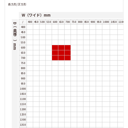
長方形/正方形
W（ワイド）mm
/
400
450
500
550
600
650
700
750
800
850
900
950
1000
1050
1100
1
D（奥行き）mm
400
450
500
550
600
650
700
750
800
850
900
950
1000
1050
1100
1150
1200
1250
1300
1350