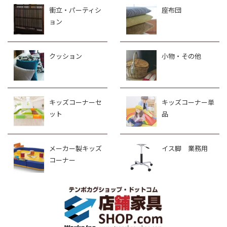
衝立・パーティシ
座布団
ョン
クッション
小物・その他
キッズコーナーセ
キッズコーナー単
ット
品
メーカー製キッズ
イス脚 業務用
コーナー