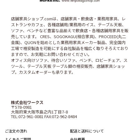
店舗家具ショップ.comは、店舗家具・飲食店・業務用家具、レ
ストランやカフェ、各種店舗用/業務用のイス、テーブル天板、
ソファ、ベンチなど豊富な品揃えで飲食店・各種店舗用家具を販
売しています。 CRES、SOGOKAGU(相合家具)、PROCEED(丸二
金属)、QUONを始めとした業務用家具メーカー製品、完全国内
工場で格安製造を可能にする自社製品を幅広く取りそろえており
ますので、お気軽にお問い合わせください。
オフィス向けソファ、待合いソファ、ベンチ、ロビーチェア、ス
ツール、テーブル天板 テーブル脚の格安販売、店舗家具ショッ
プ。カスタムオーダーも承ります。
株式会社ワークス
〒578-0981
大阪府東大阪市島之内1丁目7-8
TEL:072-961-0081 FAX:072-962-8484
ご注文の流れ
配送と送料について
よくあるご質問
会社概要