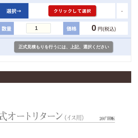
-
選択→
クリックして選択
0
数量
価格
円(税込)