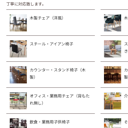
丁寧に対応致します。
木製チェア（洋風）
木
スチール・アイアン椅子
ス
き
カウンター・スタンド椅子（木
カ
製）
製
オフィス・業務用チェア（背もた
介
れ無し）
飲食・業務用子供椅子
そ