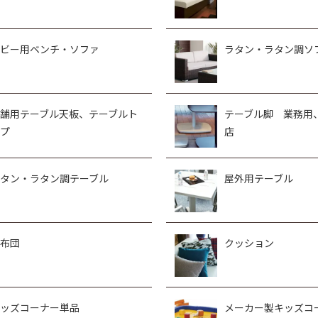
ビー用ベンチ・ソファ
ラタン・ラタン調ソ
舗用テーブル天板、テーブルト
テーブル脚 業務用
プ
店
タン・ラタン調テーブル
屋外用テーブル
布団
クッション
ッズコーナー単品
メーカー製キッズコ