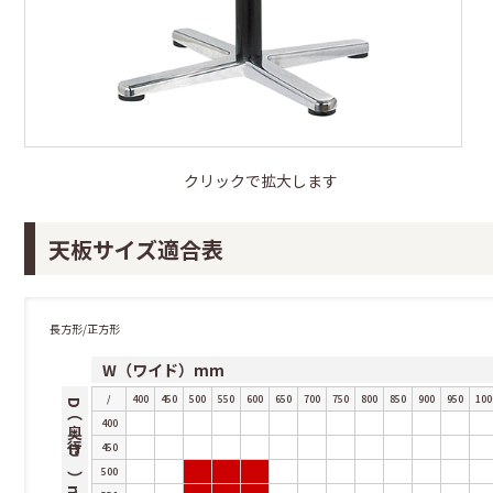
クリックで拡大します
天板サイズ適合表
長方形/正方形
W（ワイド）mm
/
400
450
500
550
600
650
700
750
800
850
900
950
100
D（奥行き）mm
400
450
500