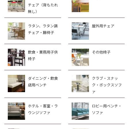
チェア（背もたれ
無し）
ラタン、ラタン調
屋外用チェア
チェア・籐椅子
飲食・業務用子供
その他椅子
椅子
ダイニング・飲食
クラブ・スナッ
店用ベンチ
ク・ボックスソフ
ァ
ホテル・客室・ラ
ロビー用ベンチ・
ウンジソファ
ソファ