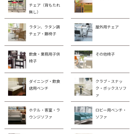
チェア（背もたれ
無し）
ラタン、ラタン調
屋外用チェア
チェア・籐椅子
飲食・業務用子供
その他椅子
椅子
ダイニング・飲食
クラブ・スナッ
店用ベンチ
ク・ボックスソフ
ァ
ホテル・客室・ラ
ロビー用ベンチ・
ウンジソファ
ソファ