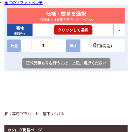
全てのソファ・ベンチ
仕様・数量を選択
仕様または数量を選択してください。
張地
-
クリックして選択
選択→
0
円(税込)
数量
価格
脚：専用プラパート 座下：Sバネ
カタログ掲載ページ