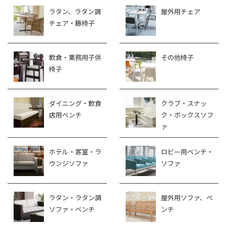
ラタン、ラタン調
屋外用チェア
チェア・籐椅子
飲食・業務用子供
その他椅子
椅子
ダイニング・飲食
クラブ・スナッ
店用ベンチ
ク・ボックスソフ
ァ
ホテル・客室・ラ
ロビー用ベンチ・
ウンジソファ
ソファ
ラタン・ラタン調
屋外用ソファ、ベ
ソファ・ベンチ
ンチ