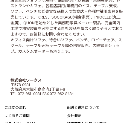
ストランやカフェ、各種店舗用/業務用のイス、テーブル天板、
ソファ、ベンチなど豊富な品揃えで飲食店・各種店舗用家具を販
売しています。 CRES、SOGOKAGU(相合家具)、PROCEED(丸二
金属)、QUONを始めとした業務用家具メーカー製品、完全国内
工場で格安製造を可能にする自社製品を幅広く取りそろえており
ますので、お気軽にお問い合わせください。
オフィス向けソファ、待合いソファ、ベンチ、ロビーチェア、ス
ツール、テーブル天板 テーブル脚の格安販売、店舗家具ショッ
プ。カスタムオーダーも承ります。
株式会社ワークス
〒578-0981
大阪府東大阪市島之内1丁目7-8
TEL:072-961-0081 FAX:072-962-8484
ご注文の流れ
配送と送料について
よくあるご質問
会社概要
プライバシーポリシー
特定商取引に基づく表記
サイトマップ