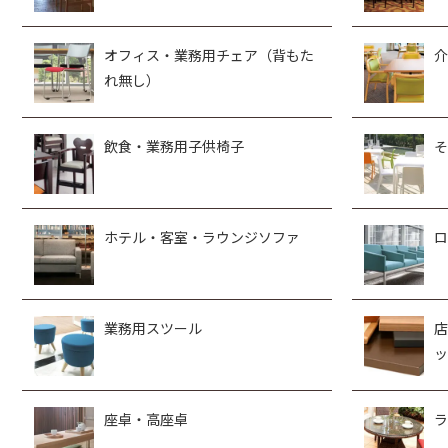
オフィス・業務用チェア（背もた
介
れ無し）
飲食・業務用子供椅子
そ
ホテル・客室・ラウンジソファ
ロ
業務用スツール
店
ッ
座卓・高座卓
ラ