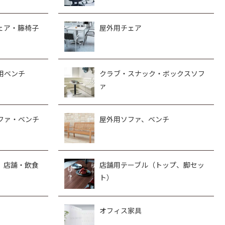
ェア・籐椅子
屋外用チェア
用ベンチ
クラブ・スナック・ボックスソフ
ァ
ファ・ベンチ
屋外用ソファ、ベンチ
、店舗・飲食
店舗用テーブル（トップ、脚セッ
ト）
オフィス家具