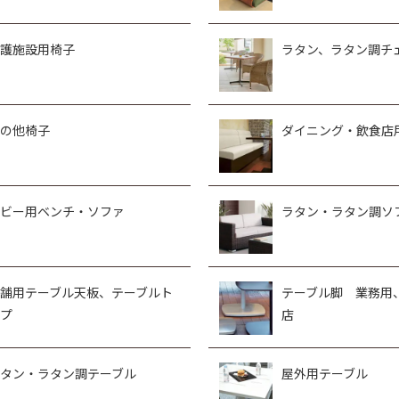
護施設用椅子
ラタン、ラタン調チ
の他椅子
ダイニング・飲食店
ビー用ベンチ・ソファ
ラタン・ラタン調ソ
舗用テーブル天板、テーブルト
テーブル脚 業務用
プ
店
タン・ラタン調テーブル
屋外用テーブル