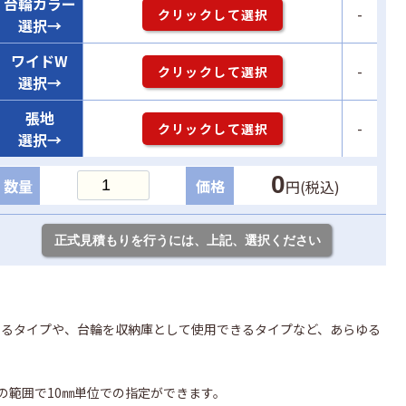
台輪カラー
-
クリックして選択
選択→
ワイドW
-
クリックして選択
選択→
張地
-
クリックして選択
選択→
0
数量
価格
円(税込)
できるタイプや、台輪を収納庫として使用できるタイプなど、あらゆる
㎜の範囲で10㎜単位での指定ができます。