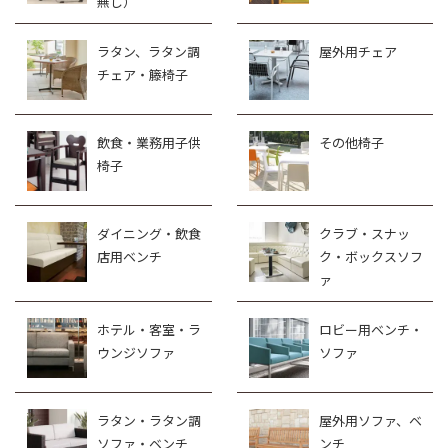
無し）
ラタン、ラタン調
屋外用チェア
チェア・籐椅子
飲食・業務用子供
その他椅子
椅子
ダイニング・飲食
クラブ・スナッ
店用ベンチ
ク・ボックスソフ
ァ
ホテル・客室・ラ
ロビー用ベンチ・
ウンジソファ
ソファ
ラタン・ラタン調
屋外用ソファ、ベ
ソファ・ベンチ
ンチ