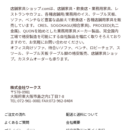
店舗家具ショップ.comは、店舗家具・飲食店・業務用家具、レ
ストランやカフェ、各種店舗用/業務用のイス、テーブル天板、
ソファ、ベンチなど豊富な品揃えで飲食店・各種店舗用家具を販
売しています。 CRES、SOGOKAGU(相合家具)、PROCEED(丸二
金属)、QUONを始めとした業務用家具メーカー製品、完全国内
工場で格安製造を可能にする自社製品を幅広く取りそろえており
ますので、お気軽にお問い合わせください。
オフィス向けソファ、待合いソファ、ベンチ、ロビーチェア、ス
ツール、テーブル天板 テーブル脚の格安販売、店舗家具ショッ
プ。カスタムオーダーも承ります。
株式会社ワークス
〒578-0981
大阪府東大阪市島之内1丁目7-8
TEL:072-961-0081 FAX:072-962-8484
ご注文の流れ
配送と送料について
よくあるご質問
会社概要
プライバシーポリシー
特定商取引に基づく表記