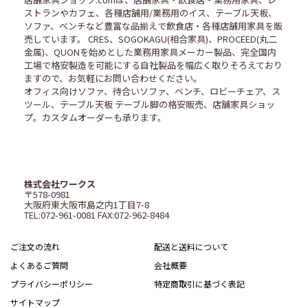
ストランやカフェ、各種店舗用/業務用のイス、テーブル天板、
ソファ、ベンチなど豊富な品揃えで飲食店・各種店舗用家具を販
売しています。 CRES、SOGOKAGU(相合家具)、PROCEED(丸二
金属)、QUONを始めとした業務用家具メーカー製品、完全国内
工場で格安製造を可能にする自社製品を幅広く取りそろえており
ますので、お気軽にお問い合わせください。
オフィス向けソファ、待合いソファ、ベンチ、ロビーチェア、ス
ツール、テーブル天板 テーブル脚の格安販売、店舗家具ショッ
プ。カスタムオーダーも承ります。
株式会社ワークス
〒578-0981
大阪府東大阪市島之内1丁目7-8
TEL:072-961-0081 FAX:072-962-8484
ご注文の流れ
配送と送料について
よくあるご質問
会社概要
プライバシーポリシー
特定商取引に基づく表記
サイトマップ