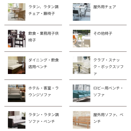
ラタン、ラタン調
屋外用チェア
チェア・籐椅子
飲食・業務用子供
その他椅子
椅子
ダイニング・飲食
クラブ・スナッ
店用ベンチ
ク・ボックスソフ
ァ
ホテル・客室・ラ
ロビー用ベンチ・
ウンジソファ
ソファ
ラタン・ラタン調
屋外用ソファ、ベ
ソファ・ベンチ
ンチ